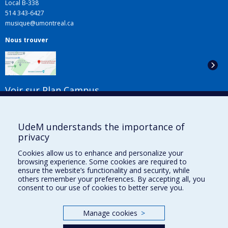
Local B-338
514 343-6427
musique@umontreal.ca
Nous trouver
Voir sur Plan Campus
Suivez-nous
UdeM understands the importance of
privacy
Cookies allow us to enhance and personalize your
Liens utiles
browsing experience. Some cookies are required to
ensure the website’s functionality and security, while
Plan du site
others remember your preferences. By accepting all, you
Accessibilité
consent to our use of cookies to better serve you.
S'abonner à l'infolettre
Nouvelles
Manage cookies
>
Donner à la Faculté de musique
Médias