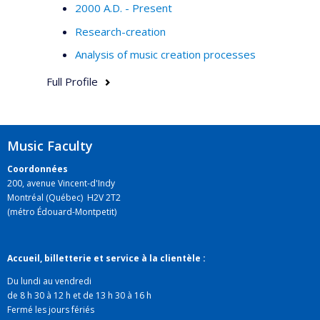
2000 A.D. - Present
Research-creation
Analysis of music creation processes
Full Profile
Music Faculty
Coordonnées
200, avenue Vincent-d'Indy
Montréal (Québec) H2V 2T2
(métro Édouard-Montpetit)
Accueil, billetterie et service à la clientèle :
Du lundi au vendredi
de 8 h 30 à 12 h et de 13 h 30 à 16 h
Fermé les jours fériés