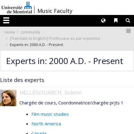
Passer
/
Music Faculty
au
contenu
Langues
Liens 
R
Menu
N
Home
community
[Translate to English:] Professeur·es par expertise
Experts in: 2000 A.D. - Present
Experts in: 2000 A.D. - Present
Liste des experts
HELLÉGOUARCH, Solenn
Chargée de cours, Coordonnatrice/chargée prjts 1
Film music studies
North America
Canada