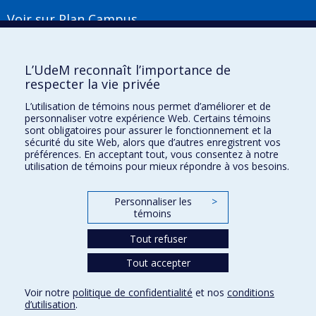
Voir sur Plan Campus
Suivez-nous
L’UdeM reconnaît l’importance de
respecter la vie privée
L’utilisation de témoins nous permet d’améliorer et de
Liens utiles
personnaliser votre expérience Web. Certains témoins
sont obligatoires pour assurer le fonctionnement et la
Plan du site
sécurité du site Web, alors que d’autres enregistrent vos
Accessibilité
préférences. En acceptant tout, vous consentez à notre
S'abonner à l'infolettre
utilisation de témoins pour mieux répondre à vos besoins.
Nouvelles
Donner à la Faculté de musique
Personnaliser les
>
Médias
témoins
Info COVID-19
Offres d'emploi
Tout refuser
Tout accepter
Confidentialité
Voir notre
politique de confidentialité
et nos
conditions
Conditions d’utilisation
d’utilisation
.