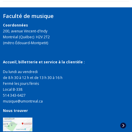
Faculté de musique
Coordonnées
200, avenue Vincent-d'Indy
Montréal (Québec) H2V 2T2
(métro Édouard-Montpetit)
Accueil, billetterie et service à la clientèle :
Du lundi au vendredi
de 8 h 30 à 12 h et de 13 h 30 à 16 h
Fermé les jours fériés
Local B-338
514 343-6427
musique@umontreal.ca
Nous trouver