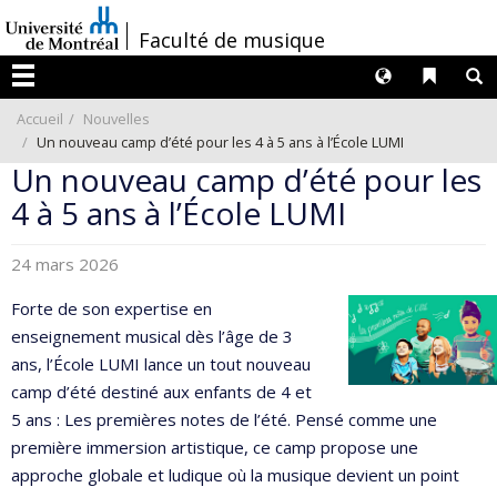
Passer
/
Faculté de musique
au
contenu
Langues
Liens 
R
Menu
Accueil
Nouvelles
Un nouveau camp d’été pour les 4 à 5 ans à l’École LUMI
Un nouveau camp d’été pour les
4 à 5 ans à l’École LUMI
24 mars 2026
Forte de son expertise en
enseignement musical dès l’âge de 3
ans, l’École LUMI lance un tout nouveau
camp d’été destiné aux enfants de 4 et
5 ans : Les premières notes de l’été. Pensé comme une
première immersion artistique, ce camp propose une
approche globale et ludique où la musique devient un point