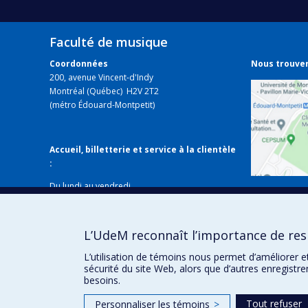
Faculté de musique
Coordonnées
Nous trouve
200, avenue Vincent-d'Indy
Montréal (Québec) H2V 2T2
(métro Édouard-Montpetit)
Accueil, billetterie et service à la clientèle
:
Du lundi au vendredi
Voir sur
de 8 h 30 à 12 h et de 13 h 30 à 16 h
Fermé les jours fériés
Local B-338
L’UdeM reconnaît l’importance de resp
514 343-6427
musique@umontreal.ca
L’utilisation de témoins nous permet d’améliorer e
sécurité du site Web, alors que d’autres enregistr
besoins.
Tout refuser
Personnaliser les témoins
>