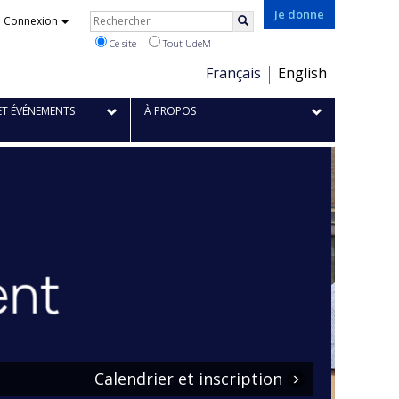
Je donne
Rechercher
Connexion
Rechercher
Ce site
Tout UdeM
Choix
Français
English
de
la
ET ÉVÉNEMENTS
À PROPOS
langue