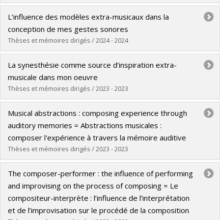
Lien vers le document dans Papyrus
Diplômé(e) :
Díaz Villegas, Tomás
L’influence des modèles extra-musicaux dans la
Cycle :
Doctorat
conception de mes gestes sonores
Diplôme obtenu :
D. Mus.
Thèses et mémoires dirigés / 2024 - 2024
Lien vers le document dans Papyrus
Diplômé(e) :
Shalev, Amichai Ben
La synesthésie comme source d’inspiration extra-
Cycle :
Maîtrise
musicale dans mon oeuvre
Diplôme obtenu :
M. Mus.
Thèses et mémoires dirigés / 2023 - 2023
Lien vers le document dans Papyrus
Diplômé(e) :
Lachance, Tom
Musical abstractions : composing experience through
Cycle :
Maîtrise
auditory memories = Abstractions musicales :
Diplôme obtenu :
M. Mus.
composer l'expérience à travers la mémoire auditive
Lien vers le document dans Papyrus
Thèses et mémoires dirigés / 2023 - 2023
Diplômé(e) :
Devaux, Keiko
The composer-performer : the influence of performing
Cycle :
Doctorat
and improvising on the process of composing = Le
Diplôme obtenu :
D. Mus.
compositeur-interprète : l’influence de l’interprétation
Lien vers le document dans Papyrus
et de l’improvisation sur le procédé de la composition