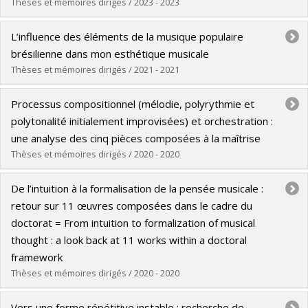
Thèses et mémoires dirigés / 2023 - 2023
Diplômé(e) :
Bard, Pascal
L’influence des éléments de la musique populaire
Cycle :
Maîtrise
brésilienne dans mon esthétique musicale
Diplôme obtenu :
M. Mus.
Thèses et mémoires dirigés / 2021 - 2021
Lien vers le document dans Papyrus
Diplômé(e) :
Melim Schwartz, Gabriel José
Processus compositionnel (mélodie, polyrythmie et
Cycle :
Maîtrise
polytonalité initialement improvisées) et orchestration :
Diplôme obtenu :
M. Mus.
une analyse des cinq pièces composées à la maîtrise
Lien vers le document dans Papyrus
Thèses et mémoires dirigés / 2020 - 2020
Diplômé(e) :
Tardrew, Vincent
De l’intuition à la formalisation de la pensée musicale :
Cycle :
Maîtrise
retour sur 11 œuvres composées dans le cadre du
Diplôme obtenu :
M. Mus.
doctorat = From intuition to formalization of musical
Lien vers le document dans Papyrus
thought : a look back at 11 works within a doctoral
framework
Thèses et mémoires dirigés / 2020 - 2020
Diplômé(e) :
Jeric, Margareta
Vers une forme répétitive instable : recherche de