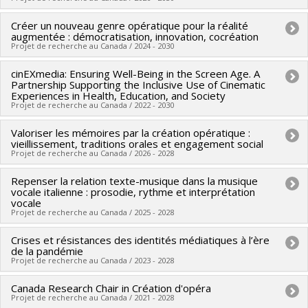
Sources de financement :
CRSH/Conseil de recherches en
Créer un nouveau genre opératique pour la réalité
Chercheur principal :
Ana Sokolović
sciences humaines du Canada
augmentée : démocratisation, innovation, cocréation
Sources de financement :
FRQSC/Fonds de recherche du
Programmes de subvention :
Projet de recherche au Canada / 2024 - 2030
PVXXXXXX-Subvention Savoir
Québec - Société et culture (FQRSC)
cinEXmedia: Ensuring Well-Being in the Screen Age. A
Chercheur principal :
Ana Sokolović
Programmes de subvention :
PV113813-(NP) Soutien à la
Partnership Supporting the Inclusive Use of Cinematic
Sources de financement :
Université de Montréal
recherche pour la relève professorale
Experiences in Health, Education, and Society
Projet de recherche au Canada / 2022 - 2030
Programmes de subvention :
PVXXXXXX-FEI sans restriction
Valoriser les mémoires par la création opératique :
Sources de financement :
CRSH/Conseil de recherches en
vieillissement, traditions orales et engagement social
sciences humaines du Canada
Projet de recherche au Canada / 2026 - 2028
Programmes de subvention :
PV128152-Subvention de
Repenser la relation texte-musique dans la musique
Chercheur principal :
Ana Sokolović
partenariat
vocale italienne : prosodie, rythme et interprétation
Co-chercheurs :
Zoey Cochran
,
Jean-Michaël Lavoie
vocale
Projet de recherche au Canada / 2025 - 2028
Sources de financement :
CRSH/Conseil de recherches en
sciences humaines du Canada
Crises et résistances des identités médiatiques à l’ère
Chercheur principal :
Zoey Cochran
Programmes de subvention :
de la pandémie
PV152160-Subvention
Co-chercheurs :
Ana Sokolović
,
Robin Wheeler
,
Steven
Projet de recherche au Canada / 2023 - 2028
Connexion
Huebner
,
Peter N Schubert
Canada Research Chair in Création d'opéra
Chercheur principal :
André Gaudreault
Sources de financement :
CRSH/Conseil de recherches en
Projet de recherche au Canada / 2021 - 2028
Co-chercheurs :
Bernard Perron
,
Olivier Asselin
,
André