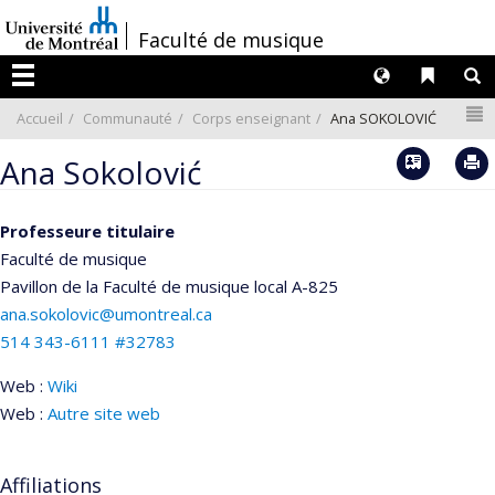
Passer
/
Faculté de musique
au
contenu
Langues
Liens 
R
Menu
N
Accueil
Communauté
Corps enseignant
Ana SOKOLOVIĆ
Vcard
Ana Sokolović
Professeure titulaire
Faculté de musique
Pavillon de la Faculté de musique
local A-825
ana.sokolovic@umontreal.ca
514 343-6111 #32783
Web :
Wiki
Web :
Autre site web
Affiliations