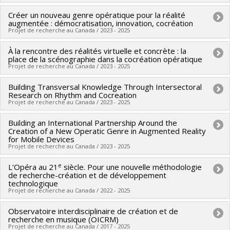
Programmes de subvention :
PV152160-Subvention
Créer un nouveau genre opératique pour la réalité
Chercheur principal :
Michel Duchesneau
,
Sylvain Caron
Connexion
augmentée : démocratisation, innovation, cocréation
Co-chercheurs :
Jean-Jacques Nattiez
,
François de Médicis
,
Projet de recherche au Canada / 2023 - 2025
Jean-François Rivest
,
Nathalie Fernando
,
Serge Cardinal
,
À la rencontre des réalités virtuelle et concrète : la
Chercheur principal :
Ana Sokolović
Caroline Traube
,
Paolo Bellomia
,
Dominic Arsenault
,
Ana
place de la scénographie dans la cocréation opératique
Sources de financement :
FCI/Fondation canadienne pour
Sokolović
Projet de recherche au Canada / 2023 - 2025
,
Pierre Michaud
,
Sabina Teller Ratner
,
Marie-
l'innovation
Hélène Benoit-Otis
,
Mathieu Lussier
,
Jonathan Goldman
,
Building Transversal Knowledge Through Intersectoral
Chercheur principal :
Marie-Josèphe Vallée
Programmes de subvention :
PVXXXXXX-Fonds des leaders
Sylveline Bourion
,
Katharina Clausius
,
Jimmie LeBlanc
,
Research on Rhythm and Cocreation
Co-chercheurs :
André Gaudreault
,
Olivier Asselin
,
Ana
Projet de recherche au Canada / 2023 - 2025
Dominic Thibault
,
Myriam Boucher
,
Steven Huebner
,
Jean
Sokolović
,
Santiago Hidalgo
,
Imen Ben Youssef Zorgati
Boivin
,
Jacinthe Harbec
,
Catrina Flint
,
François-Raymond
Building an International Partnership Around the
Chercheur principal :
Isabelle Raynauld
Sources de financement :
CRSH/Conseil de recherches en
Creation of a New Operatic Genre in Augmented Reality
Boyer
,
Guy Bellavance
,
Claude Dauphin
,
Jonathan Bolduc
,
Co-chercheurs :
Ana Sokolović
,
Santiago Hidalgo
sciences humaines du Canada
for Mobile Devices
Isabelle Héroux
,
Danick Trottier
,
Correa Dantas Danilo
,
Projet de recherche au Canada / 2023 - 2025
Sources de financement :
CRSH/Conseil de recherches en
Programmes de subvention :
PV152160-Subvention
Vincent Bouchard-Valentine
,
Audrey-Kristel Barbeau
,
Ons
sciences humaines du Canada
Connexion
e
L’Opéra au 21
siècle. Pour une nouvelle méthodologie
Sources de financement :
CRSH/Conseil de recherches en
Barnat
,
Hélène Boucher
,
Gina Ryan
,
Sylvain Martet
,
Programmes de subvention :
de recherche-création et de développement
PV152160-Subvention
sciences humaines du Canada
Vanessa Blais-Tremblay
,
Thierry Champs
,
Alexis Perron-
technologique
Connexion
Projet de recherche au Canada / 2022 - 2025
Programmes de subvention :
PVXXXXXX-Subvention
Brault
,
Irina Kirchberg
,
Aimée Gaudette-Leblanc
,
Élisabeth
d'engagement partenarial
Jacob
,
Andrea Gozzi
,
Christoph Neidhofer
,
Rachel Deroy-
Observatoire interdisciplinaire de création et de
Chercheur principal :
Olivier Asselin
recherche en musique (OICRM)
Ringuette
Co-chercheurs :
Marie-Josèphe Vallée
,
Ana Sokolović
Projet de recherche au Canada / 2017 - 2025