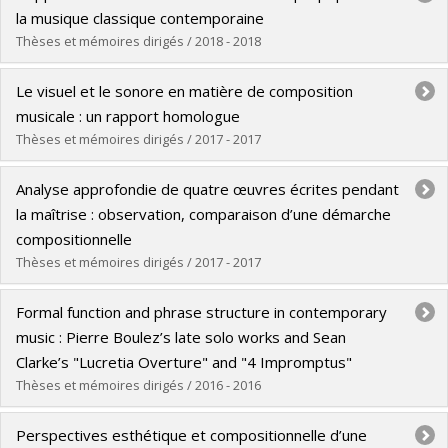
Cycle :
Maîtrise
la musique classique contemporaine
Diplôme obtenu :
M. Mus.
Thèses et mémoires dirigés / 2018 - 2018
Lien vers le document dans Papyrus
Diplômé(e) :
Des Alliers, Nicolas
Le visuel et le sonore en matière de composition
Cycle :
Maîtrise
musicale : un rapport homologue
Diplôme obtenu :
M. Mus.
Thèses et mémoires dirigés / 2017 - 2017
Lien vers le document dans Papyrus
Diplômé(e) :
Montanari Cabral, Thais
Analyse approfondie de quatre œuvres écrites pendant
Cycle :
Maîtrise
la maîtrise : observation, comparaison d’une démarche
Diplôme obtenu :
M. Mus.
compositionnelle
Lien vers le document dans Papyrus
Thèses et mémoires dirigés / 2017 - 2017
Diplômé(e) :
Zakharava, Yuliya
Formal function and phrase structure in contemporary
Cycle :
Maîtrise
music : Pierre Boulez’s late solo works and Sean
Diplôme obtenu :
M. Mus.
Clarke’s "Lucretia Overture" and "4 Impromptus"
Lien vers le document dans Papyrus
Thèses et mémoires dirigés / 2016 - 2016
Diplômé(e) :
Clarke, Sean
Perspectives esthétique et compositionnelle d’une