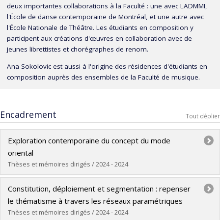
deux importantes collaborations à la Faculté : une avec LADMMI,
l'École de danse contemporaine de Montréal, et une autre avec
l'École Nationale de Théâtre. Les étudiants en composition y
participent aux créations d'œuvres en collaboration avec de
jeunes librettistes et chorégraphes de renom.
Ana Sokolovic est aussi à l'origine des résidences d'étudiants en
composition auprès des ensembles de la Faculté de musique.
Encadrement
Tout déplier
Exploration contemporaine du concept du mode
oriental
Thèses et mémoires dirigés / 2024 - 2024
Diplômé(e) :
Tavakol, Showan
Constitution, déploiement et segmentation : repenser
Cycle :
Doctorat
le thématisme à travers les réseaux paramétriques
Diplôme obtenu :
D. Mus.
Thèses et mémoires dirigés / 2024 - 2024