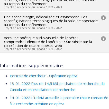
Sources de financement :
Opéra de Montréal
Stéphane Roche
,
Correa Dantas Danilo
,
Mathieu Lavoie
,
Programmes de subvention :
au temps du confinement
PVXXXXXX-Subvention
Projet de recherche au Canada / 2021 - 2023
Programmes de subvention :
Vincent Bouchard-Valentine
,
Audrey-Kristel Barbeau
,
Ons
d'engagement partenarial
Barnat
,
Hélène Boucher
,
Eva Quintas
,
Frédéric Léotar
,
Une scène élargie, délocalisée et asynchrone. Les
Chercheur principal :
Olivier Asselin
reconfigurations technologiques de la salle de spectacle
Gina Ryan
,
Sylvain Martet
,
Vanessa Blais-Tremblay
,
Co-chercheurs :
André Gaudreault
,
Richard Bégin
,
Ana
au temps du confinement
Thierry Champs
,
Alexis Perron-Brault
,
Irina Kirchberg
,
Projet de recherche au Canada / 2021 - 2022
Sokolović
Aimée Gaudette-Leblanc
,
Pierre Lavoie
,
Andrea Gozzi
Sources de financement :
CRSH/Conseil de recherches en
Vers une poétique audio-visuelle de l’opéra :
Chercheur principal :
Olivier Asselin
Sources de financement :
FRQSC/Fonds de recherche du
sciences humaines du Canada
comprendre l’identité de l’opéra au XXIe siècle par la
Co-chercheurs :
Ana Sokolović
,
Zoey Cochran
Québec - Société et culture (FQRSC)
co-création de quatre opéras-web
Programmes de subvention :
PV152160-Subvention
Projet de recherche au Canada / 2021 - 2022
Sources de financement :
CRSH/Conseil de recherches en
Programmes de subvention :
PV129894-(RG) Programme
Connexion
sciences humaines du Canada
Regroupements stratégiques
Chercheur principal :
Ana Sokolović
Programmes de subvention :
Informations supplémentaires
Co-chercheurs :
Marie-Josèphe Vallée
,
Olivier Asselin
,
Zoey
Cochran
Portrait de chercheur - Opération opéra
Sources de financement :
CRSH/Conseil de recherches en
13-01-2022 Plus de 14,5 M$ en chaires de recherche du
sciences humaines du Canada
Canada et en installations de recherche
Programmes de subvention :
PVXXXXXX-Subvention
d'engagement partenarial
14-01-2022 L’UdeM accueille la première chaire consacrée
à la recherche-création en opéra