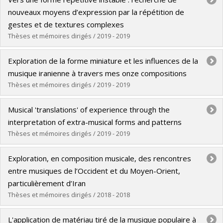
Cycle :
Doctorat
nouveaux moyens d’expression par la répétition de
Diplôme obtenu :
D. Mus.
gestes et de textures complexes
Lien vers le document dans Papyrus
Thèses et mémoires dirigés / 2019 - 2019
Diplômé(e) :
Pelz, Ofer
Exploration de la forme miniature et les influences de la
Cycle :
Doctorat
musique iranienne à travers mes onze compositions
Diplôme obtenu :
D. Mus.
Thèses et mémoires dirigés / 2019 - 2019
Lien vers le document dans Papyrus
Diplômé(e) :
Teimourian, Arash
Musical 'translations' of experience through the
Cycle :
Maîtrise
interpretation of extra-musical forms and patterns
Diplôme obtenu :
M.A.
Thèses et mémoires dirigés / 2019 - 2019
Lien vers le document dans Papyrus
Diplômé(e) :
Devaux, Keiko
Exploration, en composition musicale, des rencontres
Cycle :
Maîtrise
entre musiques de l’Occident et du Moyen-Orient,
Diplôme obtenu :
M. Mus.
particulièrement d’Iran
Lien vers le document dans Papyrus
Thèses et mémoires dirigés / 2018 - 2018
Diplômé(e) :
Tavakol, Showan
L'application de matériau tiré de la musique populaire à