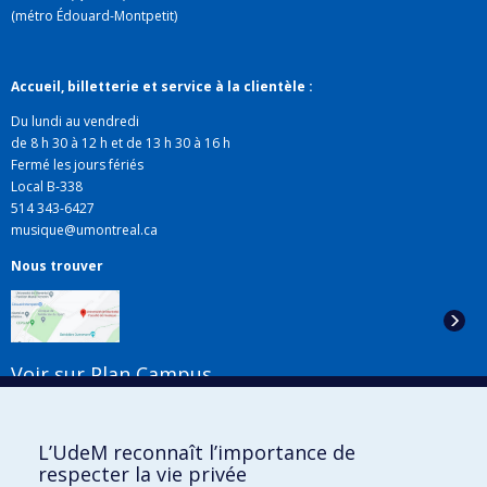
(métro Édouard-Montpetit)
Accueil, billetterie et service à la clientèle :
Du lundi au vendredi
de 8 h 30 à 12 h et de 13 h 30 à 16 h
Fermé les jours fériés
Local B-338
514 343-6427
musique@umontreal.ca
Nous trouver
Voir sur Plan Campus
Suivez-nous
L’UdeM reconnaît l’importance de
respecter la vie privée