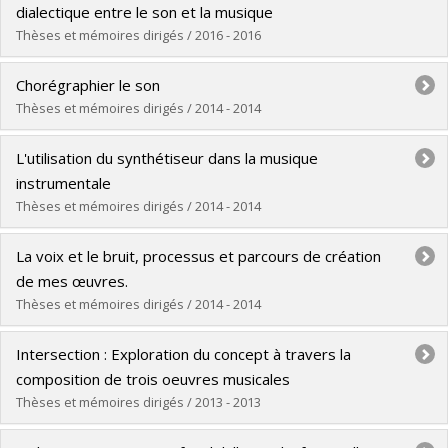
Cycle :
Doctorat
dialectique entre le son et la musique
Diplôme obtenu :
D. Mus.
Thèses et mémoires dirigés / 2016 - 2016
Lien vers le document dans Papyrus
Diplômé(e) :
Martin, Simon
Chorégraphier le son
Cycle :
Doctorat
Thèses et mémoires dirigés / 2014 - 2014
Diplôme obtenu :
D. Mus.
Diplômé(e) :
Gatinet, Brice
Lien vers le document dans Papyrus
L'utilisation du synthétiseur dans la musique
Cycle :
Maîtrise
instrumentale
Diplôme obtenu :
M. Sc.
Thèses et mémoires dirigés / 2014 - 2014
Lien vers le document dans Papyrus
Diplômé(e) :
Béland, Philippe
La voix et le bruit, processus et parcours de création
Cycle :
Maîtrise
de mes œuvres.
Diplôme obtenu :
M. Mus.
Thèses et mémoires dirigés / 2014 - 2014
Lien vers le document dans Papyrus
Diplômé(e) :
Ramon, Evelin
Intersection : Exploration du concept à travers la
Cycle :
Maîtrise
composition de trois oeuvres musicales
Diplôme obtenu :
M. Mus.
Thèses et mémoires dirigés / 2013 - 2013
Lien vers le document dans Papyrus