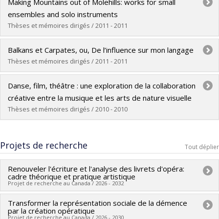
Diplômé(e) :
Moore, Stephanie
Making Mountains out of Molehills: works for small
Cycle :
Maîtrise
ensembles and solo instruments
Diplôme obtenu :
M. Mus.
Thèses et mémoires dirigés / 2011 - 2011
Lien vers le document dans Papyrus
Diplômé(e) :
Burke, Mitchell
Balkans et Carpates, ou, De l’influence sur mon langage
Cycle :
Maîtrise
Thèses et mémoires dirigés / 2011 - 2011
Diplôme obtenu :
M. Mus.
Diplômé(e) :
Du Berger, Maurice-Gaston
Lien vers le document dans Papyrus
Danse, film, théâtre : une exploration de la collaboration
Cycle :
Maîtrise
créative entre la musique et les arts de nature visuelle
Diplôme obtenu :
M. Mus.
Thèses et mémoires dirigés / 2010 - 2010
Lien vers le document dans Papyrus
Diplômé(e) :
Saindon, Marie-Claire
Projets de recherche
Cycle :
Maîtrise
Tout déplier
Diplôme obtenu :
M. Mus.
Renouveler l'écriture et l'analyse des livrets d'opéra:
Lien vers le document dans Papyrus
cadre théorique et pratique artistique
Projet de recherche au Canada / 2026 - 2032
Transformer la représentation sociale de la démence
Chercheur principal :
Ana Sokolović
par la création opératique
Co-chercheurs :
Zoey Cochran
Projet de recherche au Canada / 2026 - 2030