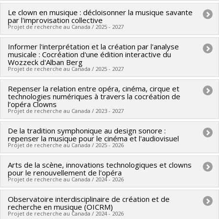
sciences humaines du Canada
Habib
,
Richard Bégin
,
Ana Sokolović
,
Marta Boni
,
Carl
Le clown en musique : décloisonner la musique savante
Chercheur principal :
Ana Sokolović
Programmes de subvention :
PV153480-Subventions de
par l'improvisation collective
Therrien
,
Santiago Hidalgo
,
Zaira Zarza
,
Alanna Thain
,
Sources de financement :
SPIIE/Secrétariat des
développement Savoir
Projet de recherche au Canada / 2025 - 2027
Katharina Niemeyer
,
Stéfany Boisvert
,
Marie-Josée Saint-
programmes interorganismes à l’intention des
Informer l'interprétation et la création par l'analyse
Chercheur principal :
Ana Sokolović
Pierre
établissements
musicale : Cocréation d'une édition interactive du
Co-chercheurs :
Zoey Cochran
Sources de financement :
FRQSC/Fonds de recherche du
Programmes de subvention :
Wozzeck d'Alban Berg
PVX50399-Chaires de
Projet de recherche au Canada / 2025 - 2027
Sources de financement :
CRSH/Conseil de recherches en
Québec - Société et culture (FQRSC)
recherche du Canada
sciences humaines du Canada
Programmes de subvention :
PVXXXXXX-(SE) Programme
Repenser la relation entre opéra, cinéma, cirque et
Chercheur principal :
François Hugues Leclair
Programmes de subvention :
technologies numériques à travers la cocréation de
PVXXXXXX-Subvention
Soutien aux équipes de recherche - Stade de
Co-chercheurs :
Ana Sokolović
,
Zoey Cochran
,
Jean-Michaël
l’opéra Clowns
d'engagement partenarial
développement : Renouvellement
Projet de recherche au Canada / 2023 - 2027
Lavoie
Sources de financement :
CRSH/Conseil de recherches en
De la tradition symphonique au design sonore :
Chercheur principal :
Ana Sokolović
sciences humaines du Canada
repenser la musique pour le cinéma et l'audiovisuel
Co-chercheurs :
Olivier Asselin
Projet de recherche au Canada / 2025 - 2026
Programmes de subvention :
PV152160-Subvention
Sources de financement :
FRQSC/Fonds de recherche du
Connexion
Arts de la scène, innovations technologiques et clowns
Sources de financement :
CRSH/Conseil de recherches en
Québec - Société et culture (FQRSC)
pour le renouvellement de l'opéra
sciences humaines du Canada
Programmes de subvention :
Projet de recherche au Canada / 2024 - 2026
PVXXXXXX-(RC) Appui à la
Programmes de subvention :
PV152160-Subvention
recherche-création - Volet Équipe
Observatoire interdisciplinaire de création et de
Sources de financement :
CRSH/Conseil de recherches en
Connexion
recherche en musique (OICRM)
sciences humaines du Canada
Projet de recherche au Canada / 2024 - 2026