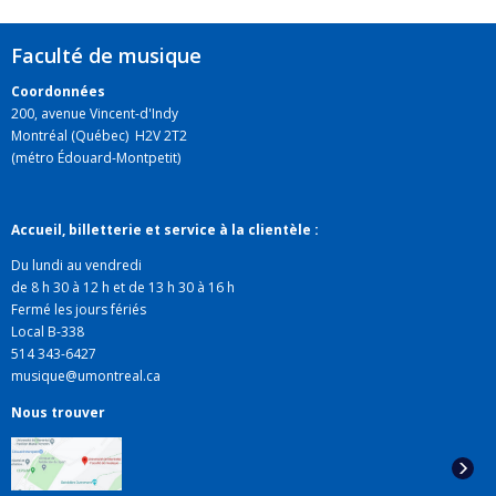
Faculté de musique
Coordonnées
200, avenue Vincent-d'Indy
Montréal (Québec) H2V 2T2
(métro Édouard-Montpetit)
Accueil, billetterie et service à la clientèle :
Du lundi au vendredi
de 8 h 30 à 12 h et de 13 h 30 à 16 h
Fermé les jours fériés
Local B-338
514 343-6427
musique@umontreal.ca
Nous trouver