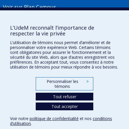
Voir sur Plan Campus
Suivez-nous
L’UdeM reconnaît l’importance de
respecter la vie privée
L’utilisation de témoins nous permet d’améliorer et de
Liens utiles
personnaliser votre expérience Web. Certains témoins
sont obligatoires pour assurer le fonctionnement et la
Plan du site
sécurité du site Web, alors que d’autres enregistrent vos
Accessibilité
préférences. En acceptant tout, vous consentez à notre
S'abonner à l'infolettre
utilisation de témoins pour mieux répondre à vos besoins.
Nouvelles
Donner à la Faculté de musique
Personnaliser les
>
Médias
témoins
Info COVID-19
Offres d'emploi
Tout refuser
Tout accepter
Confidentialité
Voir notre
politique de confidentialité
et nos
conditions
Conditions d’utilisation
d’utilisation
.