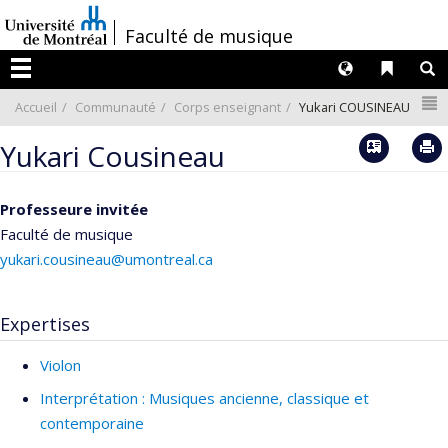
Passer
/
Faculté de musique
au
contenu
Langues
Liens 
R
Menu
N
Accueil
Communauté
Corps enseignant
Yukari COUSINEAU
Vcard
Yukari Cousineau
Professeure invitée
Faculté de musique
yukari.cousineau@umontreal.ca
Expertises
Violon
Interprétation : Musiques ancienne, classique et
contemporaine