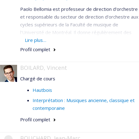
Paolo Bellomia est professeur de direction d'orchestre
et responsable du secteur de direction d'orchestre aux
cycles supérieurs de la Faculté de musique de
l'Université de Montréal. Il donne régulièrement des
cours de maître en direction d'orchestre à travers le
Lire plus…
monde.
Profil complet
BOILARD, Vincent
Chargé de cours
Hautbois
Interprétation : Musiques ancienne, classique et
contemporaine
Profil complet
BOUCHARD, Jean-Marc