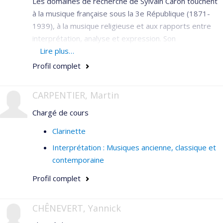
Les domaines de recherche de Sylvain Caron touchent
à la musique française sous la 3e République (1871-
1939), à la musique religieuse et aux rapports entre
interprétation, analyse et expression. Son
enseignement se partage entre l'harmonie, le
Lire plus…
contrepoint, la fugue, la mélodie française, les relations
Profil complet
entre musique et symbolisme, et à l'approche
comparative entre musique et beaux-arts.
CARPENTIER, Martin
Chargé de cours
Clarinette
Interprétation : Musiques ancienne, classique et
contemporaine
Profil complet
CHÊNEVERT, Yannick