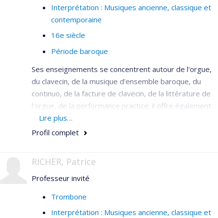
2017, Francis Perron a déjà plusieurs enregistrements
Interprétation : Musiques ancienne, classique et
à son actif et on a pu l’entendre à maintes reprises sur
contemporaine
les ondes Radio-Canada, de la CBC et de France
16e siècle
Musique. Il est présentement professeur agrégé à la
Période baroque
Faculté de musique de l’Université de Montréal où il est
vice-doyen aux affaires internationales en plus d’être
Ses enseignements se concentrent autour de l'orgue,
responsable du programme de piano
du clavecin, de la musique d'ensemble baroque, du
d’accompagnement.
continuo, de la facture de clavecin, de la littérature de
l'orgue, de la performance practice; il offre également
divers séminaires sur J.S. Bach.
Lire plus…
Profil complet
RICHER, Patrice
Professeur invité
Trombone
Interprétation : Musiques ancienne, classique et