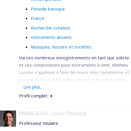
chef d'orchestre. Mes recherches visent à comprendre,
analyser et définir le rôle multifonctionnel du chef
Période baroque
d'orchestre, à qui incombe naturellement une
France
responsabilité de direction artistique d'un projet, dans
Recherche-création
la perspective de transmettre une pensée musicale à
Instruments anciens
d'autres musiciens.
Musiques, histoire et sociétés
Via ses nombreux enregistrements en tant que soliste
et ses compositions pour instruments à vent, Mathieu
Lussier s'applique à faire découvrir avec dynamisme et
passion le basson baroque comme instrument soliste
et instrument de musique de chambre.
Lire plus…
Profil complet
MARSOLAIS, Louis-Philippe
Professeur titulaire