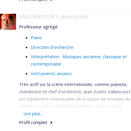
VAILLANCOURT, Jean-Eudes
Professeur agrégé
Piano
Direction d'orchestre
Interprétation : Musiques ancienne, classique et
contemporaine
Instruments anciens
Très actif sur la scène internationale, comme pianiste,
chambriste et chef d'orchestre, Jean-Eudes Vaillancourt
est également responsable de la classe de musique de
chambre et de la classe d'ensembles-claviers de la
Faculté de musique de l'Université de Montréal.
Lire plus…
Profil complet