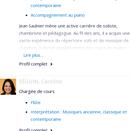
contemporaine
Accompagnement au piano
Jean Saulnier mène une active carrière de soliste,
chambriste et pédagogue. Au fil des ans, il a acquis une
vaste expérience du répertoire solo et de musique de
chambre. Il donne régulièrement des cours de maître
dans différentes institutions supérieures
Lire plus…
d'enseignement et siège à de nombreux jurys de
Profil complet
concours nationaux et internationaux.
SÉGUIN, Caroline
Chargée de cours
Flûte
Interprétation : Musiques ancienne, classique et
contemporaine
Profil complet