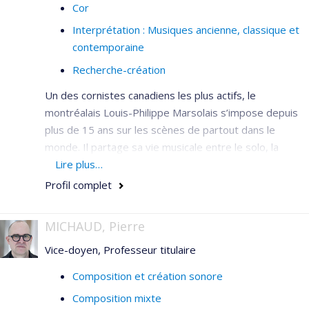
Cor
Interprétation : Musiques ancienne, classique et
contemporaine
Recherche-création
Un des cornistes canadiens les plus actifs, le
montréalais Louis-Philippe Marsolais s’impose depuis
plus de 15 ans sur les scènes de partout dans le
monde. Il partage sa vie musicale entre le solo, la
musique de chambre et l’orchestre.
Lire plus…
Profil complet
Sa carrière de soliste démarre lorsqu’il devient, en
2005, lauréat de trois prix au prestigieux concours de
l’ARD de Munich. Ces prix s’ajoutent à la longue liste de
MICHAUD, Pierre
récompenses obtenues lors des concours
Vice-doyen, Professeur titulaire
internationaux de Genève, Trévoux et Rovereto.
Composition et création sonore
Depuis, il s’est produit comme concertiste avec
plusieurs orchestres au Canada et aux États-Unis et à
Composition mixte