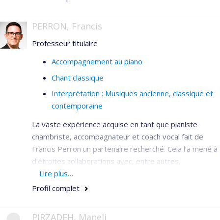
PERRON, Francis
Professeur titulaire
Accompagnement au piano
Chant classique
Interprétation : Musiques ancienne, classique et
contemporaine
La vaste expérience acquise en tant que pianiste
chambriste, accompagnateur et coach vocal fait de
Francis Perron un partenaire recherché. Cela l’a mené à
d’étroites collaborations avec, entre autres,
l’Orchestre symphonique de Montréal, l’Opéra de
Lire plus…
Montréal, l’Orchestre symphonique de Québec, le Wien
Profil complet
Kammeroper, les conservatoires de Vienne et de
Zurich Winterthur, ARD Musik Wettbewerb, l’Académie
PIRZADEH, Maneli