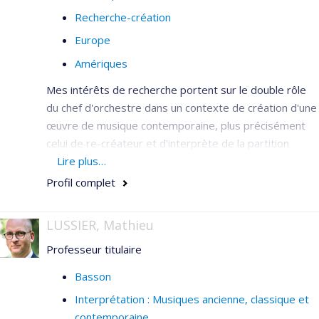
Recherche-création
Europe
Amériques
Mes intérêts de recherche portent sur le double rôle
du chef d'orchestre dans un contexte de création d'une
œuvre de musique contemporaine, plus précisément
celui de re-créateur et d'interprète de la partition
musicale. D'une part, le chef est l'intermédiaire et le
Lire plus…
communicateur des intentions du compositeur et,
Profil complet
d'autre part, il initie la mise en mouvement de la
partition au moyen de sa gestuelle. Cette dernière est
LUSSIER, Mathieu
un outil efficace de synchronisation, mais demeure un
Professeur titulaire
aspect limité et technique de la pratique de la direction
d'orchestre. À elle seule, la gestuelle est largement
Basson
insuffisante pour communiquer de manière exhaustive
Interprétation : Musiques ancienne, classique et
l'intention du compositeur et les choix interprétatifs du
contemporaine