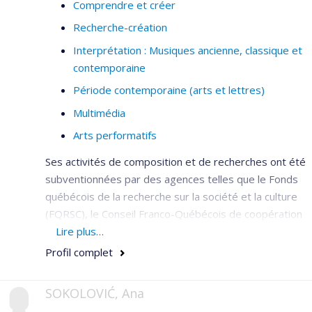
Comprendre et créer
Recherche-création
Interprétation : Musiques ancienne, classique et
contemporaine
Période contemporaine (arts et lettres)
Multimédia
Arts performatifs
Ses activités de composition et de recherches ont été
subventionnées par des agences telles que le Fonds
québécois de la recherche sur la société et la culture
(FQRSC), le Conseil Franco-Québécois de coopération
universitaire (CFQCU), l’Observatoire interdisciplinaire
Lire plus…
de création et de recherche en musique (OICRM), le
Profil complet
Conseil des arts du Canada, le Conseil des arts et des
lettres du Québec et le Conseil des arts du Nouveau-
SOKOLOVIĆ, Ana
Brunswick.