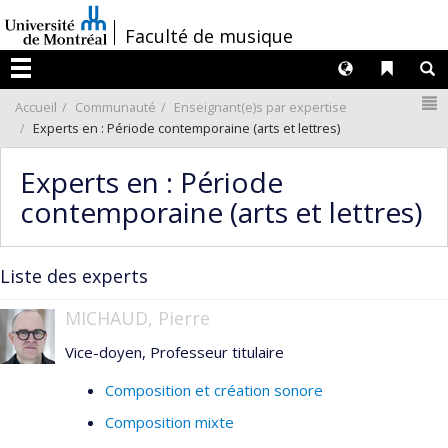
Passer
/
Faculté de musique
au
contenu
Langues
Liens 
R
Menu
N
Accueil
Communauté
Enseignant(e)s par expertise
Experts en : Période contemporaine (arts et lettres)
Experts en : Période
contemporaine (arts et lettres)
Liste des experts
MICHAUD, Pierre
Vice-doyen, Professeur titulaire
Composition et création sonore
Composition mixte