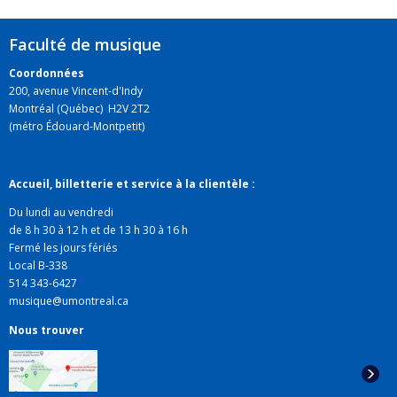
Très impliquée dans l'écriture de musique de scène,
Faculté de musique
elle a lancé deux importantes collaborations à la Faculté
: une avec LADMMI, l'École de danse contemporaine de
Coordonnées
200, avenue Vincent-d'Indy
Montréal, et une autre avec l'École Nationale de
Montréal (Québec) H2V 2T2
Théâtre. Les étudiants en composition y participent
(métro Édouard-Montpetit)
aux créations d'œuvres en collaboration avec de jeunes
librettistes et chorégraphes de renom.
Accueil, billetterie et service à la clientèle :
Ana Sokolovic est aussi à l'origine des résidences
Du lundi au vendredi
d'étudiants en composition auprès des ensembles de
de 8 h 30 à 12 h et de 13 h 30 à 16 h
la Faculté de musique.
Fermé les jours fériés
Local B-338
514 343-6427
musique@umontreal.ca
Nous trouver