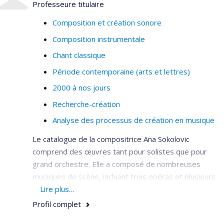
Professeure titulaire
Pierre Michaud est co-directeur du Laboratoire
Composition et création sonore
d’intégration des technologies en musique (LITEM) à
Composition instrumentale
l’Université de Montréal, membre du Comité artistique
de la Société de musique contemporaine du Québec,
Chant classique
membre du Centre de musique canadienne et de la
Période contemporaine (arts et lettres)
Ligue canadienne des compositeurs. Il est publié à
2000 à nos jours
Paris par les éditions Babelscores.
Recherche-création
Analyse des processus de création en musique
Le catalogue de la compositrice Ana Sokolovic
comprend des œuvres tant pour solistes que pour
grand orchestre. Elle a composé de nombreuses
musiques de scène, incluant trois opéras et plusieurs
compositions pour la danse.
Lire plus…
Profil complet
Parallèlement, Ana Sokolovic enseigne la composition
instrumentale et est responsable de ce programme.