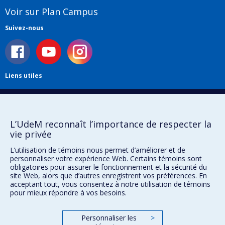
Voir sur Plan Campus
Suivez-nous
Liens utiles
Plan du site
Accessibilité
S'abonner à l'infolettre
L’UdeM reconnaît l’importance de respecter la
Nouvelles
vie privée
Donner à la Faculté de musique
Médias
L’utilisation de témoins nous permet d’améliorer et de
Info COVID-19
personnaliser votre expérience Web. Certains témoins sont
Offres d'emploi
obligatoires pour assurer le fonctionnement et la sécurité du
site Web, alors que d’autres enregistrent vos préférences. En
acceptant tout, vous consentez à notre utilisation de témoins
pour mieux répondre à vos besoins.
Confidentialité
Conditions d’utilisation
Personnaliser les
>