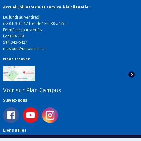
Accueil, billetterie et service à la clientèle :
Ana Sokolovic est aussi à l'origine des résidences
Du lundi au vendredi
d'étudiants en composition auprès des ensembles de
de 8 h 30 à 12 h et de 13 h 30 à 16 h
la Faculté de musique.
Fermé les jours fériés
Local B-338
514 343-6427
musique@umontreal.ca
Nous trouver
Voir sur Plan Campus
Suivez-nous
Liens utiles