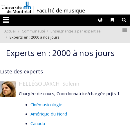
Passer
/
Faculté de musique
au
contenu
Langues
Liens 
R
Menu
N
Accueil
Communauté
Enseignant(e)s par expertise
Experts en : 2000 à nos jours
Experts en : 2000 à nos jours
Liste des experts
HELLÉGOUARCH, Solenn
Chargée de cours, Coordonnatrice/chargée prjts 1
Cinémusicologie
Amérique du Nord
Canada