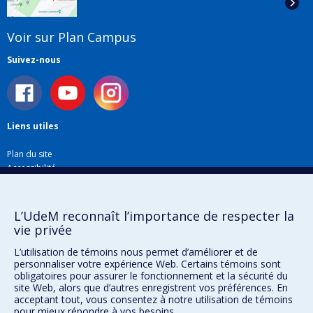
Voir sur Plan Campus
Suivez-nous
Liens utiles
Plan du site
Accessibilité
S'abonner à l'infolettre
Nouvelles
Donner à la Faculté de musique
L’UdeM reconnaît l’importance de respecter la
Médias
vie privée
Info COVID-19
L’utilisation de témoins nous permet d’améliorer et de
Offres d'emploi
personnaliser votre expérience Web. Certains témoins sont
obligatoires pour assurer le fonctionnement et la sécurité du
site Web, alors que d’autres enregistrent vos préférences. En
acceptant tout, vous consentez à notre utilisation de témoins
Confidentialité
pour mieux répondre à vos besoins.