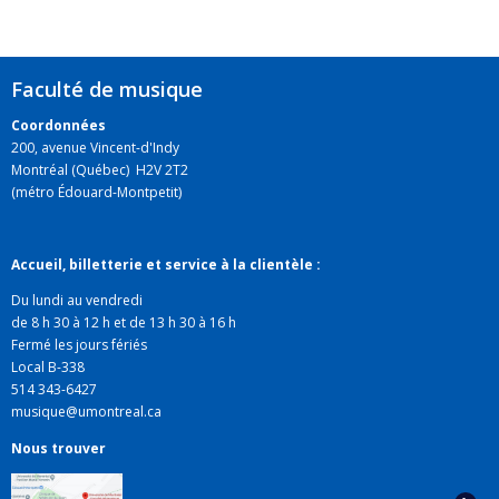
Faculté de musique
Coordonnées
200, avenue Vincent-d'Indy
Montréal (Québec) H2V 2T2
(métro Édouard-Montpetit)
Accueil, billetterie et service à la clientèle :
Du lundi au vendredi
de 8 h 30 à 12 h et de 13 h 30 à 16 h
Fermé les jours fériés
Local B-338
514 343-6427
musique@umontreal.ca
Nous trouver