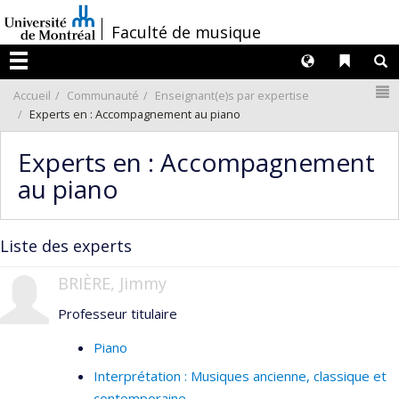
Passer
/
Faculté de musique
au
contenu
Langues
Liens 
R
Menu
N
Accueil
Communauté
Enseignant(e)s par expertise
Experts en : Accompagnement au piano
Experts en : Accompagnement
au piano
Liste des experts
BRIÈRE, Jimmy
Professeur titulaire
Piano
Interprétation : Musiques ancienne, classique et
contemporaine