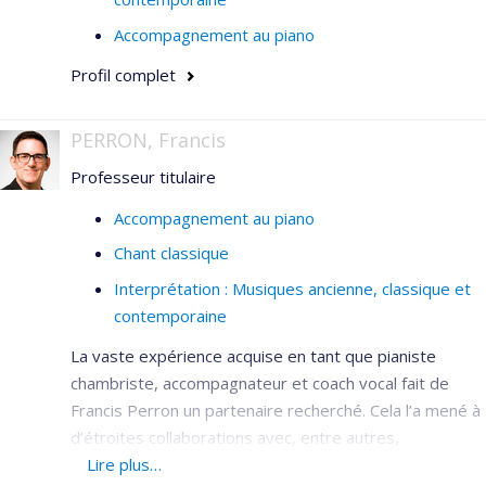
Accompagnement au piano
Profil complet
PERRON, Francis
Professeur titulaire
Accompagnement au piano
Chant classique
Interprétation : Musiques ancienne, classique et
contemporaine
La vaste expérience acquise en tant que pianiste
chambriste, accompagnateur et coach vocal fait de
Francis Perron un partenaire recherché. Cela l’a mené à
d’étroites collaborations avec, entre autres,
l’Orchestre symphonique de Montréal, l’Opéra de
Lire plus…