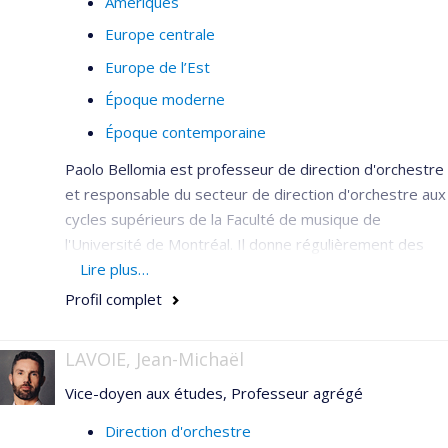
Amériques
Europe centrale
Europe de l’Est
Époque moderne
Époque contemporaine
Paolo Bellomia est professeur de direction d'orchestre
et responsable du secteur de direction d'orchestre aux
cycles supérieurs de la Faculté de musique de
l'Université de Montréal. Il donne régulièrement des
cours de maître en direction d'orchestre à travers le
Lire plus…
monde.
Profil complet
LAVOIE, Jean-Michaël
Vice-doyen aux études, Professeur agrégé
Direction d'orchestre