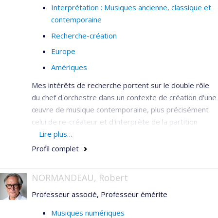
Interprétation : Musiques ancienne, classique et
contemporaine
Recherche-création
Europe
Amériques
Mes intérêts de recherche portent sur le double rôle
du chef d'orchestre dans un contexte de création d'une
œuvre de musique contemporaine, plus précisément
celui de re-créateur et d'interprète de la partition
musicale. D'une part, le chef est l'intermédiaire et le
Lire plus…
communicateur des intentions du compositeur et,
Profil complet
d'autre part, il initie la mise en mouvement de la
partition au moyen de sa gestuelle. Cette dernière est
NORMANDEAU, Robert
un outil efficace de synchronisation, mais demeure un
Professeur associé, Professeur émérite
aspect limité et technique de la pratique de la direction
d'orchestre. À elle seule, la gestuelle est largement
Musiques numériques