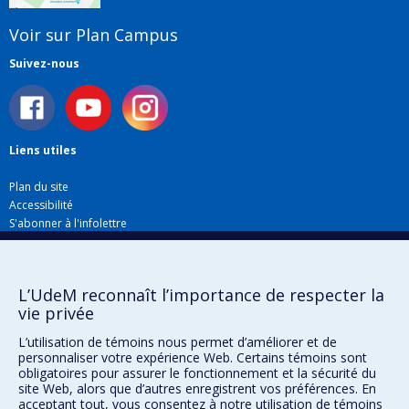
Voir sur Plan Campus
Suivez-nous
Liens utiles
Plan du site
Accessibilité
S'abonner à l'infolettre
Nouvelles
Donner à la Faculté de musique
Médias
L’UdeM reconnaît l’importance de respecter la
Info COVID-19
vie privée
Offres d'emploi
L’utilisation de témoins nous permet d’améliorer et de
personnaliser votre expérience Web. Certains témoins sont
obligatoires pour assurer le fonctionnement et la sécurité du
Confidentialité
site Web, alors que d’autres enregistrent vos préférences. En
Conditions d’utilisation
acceptant tout, vous consentez à notre utilisation de témoins