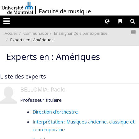
Passer
/
Faculté de musique
au
contenu
Langues
Liens 
R
Menu
N
Accueil
Communauté
Enseignant(e)s par expertise
Experts en : Amériques
Experts en : Amériques
Liste des experts
BELLOMIA, Paolo
Professeur titulaire
Direction d'orchestre
Interprétation : Musiques ancienne, classique et
contemporaine