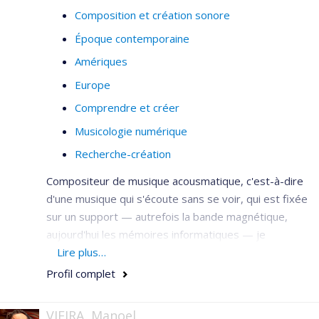
insuffisante pour communiquer de manière exhaustive
Composition et création sonore
l'intention du compositeur et les choix interprétatifs du
chef d'orchestre. Mes recherches visent à comprendre,
Époque contemporaine
analyser et définir le rôle multifonctionnel du chef
Amériques
d'orchestre, à qui incombe naturellement une
Europe
responsabilité de direction artistique d'un projet, dans
Comprendre et créer
la perspective de transmettre une pensée musicale à
d'autres musiciens.
Musicologie numérique
Recherche-création
Compositeur de musique acousmatique, c'est-à-dire
d'une musique qui s'écoute sans se voir, qui est fixée
sur un support — autrefois la bande magnétique,
aujourd'hui les mémoires informatiques — je
m'intéresse tout particulièrement à la spatialisation
Lire plus…
sonore. La musique acousmatique est en quelque sorte
Profil complet
le «cinéma pour l'oreille» du domaine musical. Comme
pour le cinéma, elle créée une rupture avec un art
VIEIRA, Manoel