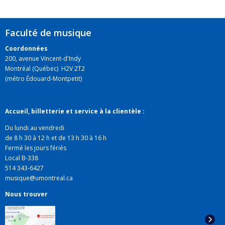
deux outils de spatialisation sonore: SpatGRIS3 pour la
diffusion en mode plan et en trois dimensions.
ControlGRIS qui est un plugiciel que les atistes peuvent
Faculté de musique
insérer dans leur séquenceur préféré pour contrôler le
Coordonnées
patialisation. Toutes mes musiques récentes ont été
200, avenue Vincent-d'Indy
composées avec l’aide de ces outils inédits sur la
Montréal (Québec) H2V 2T2
planète. Gratuits et en source libre!
(métro Édouard-Montpetit)
http://gris.musique.umontreal.ca/fr/
Accueil, billetterie et service à la clientèle :
Du lundi au vendredi
de 8 h 30 à 12 h et de 13 h 30 à 16 h
Fermé les jours fériés
Local B-338
514 343-6427
musique@umontreal.ca
Nous trouver