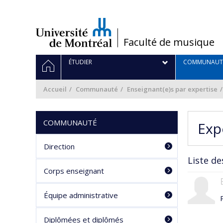
Passer
au
contenu
/
Faculté de musique
Navigation
ACCUEIL
ÉTUDIER
COMMUNAUT
principale
Accueil
Communauté
Enseignant(e)s par expertise
COMMUNAUTÉ
Exp
Direction
Liste de
Corps enseignant
Équipe administrative
Diplômées et diplômés