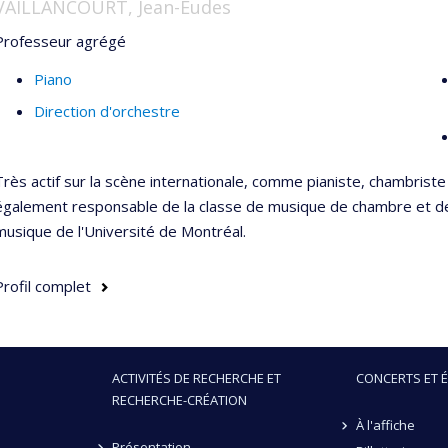
VAILLANCOURT, Jean-Eudes
pensée musicale à d'autres musiciens.
Professeur agrégé
Piano
Direction d'orchestre
Très actif sur la scène internationale, comme pianiste, chambriste
également responsable de la classe de musique de chambre et de 
musique de l'Université de Montréal.
Profil complet
ACTIVITÉS DE RECHERCHE ET
CONCERTS ET 
RECHERCHE-CRÉATION
À l'affiche
Présentation