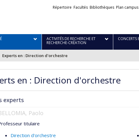
Liens
Répertoire
Facultés
Bibliothèques
Plan campus
externes
É
ACTIVITÉS DE RECHERCHE ET
CONCERTS 
RECHERCHE-CRÉATION
Experts en : Direction d'orchestre
erts en : Direction d'orchestre
s experts
BELLOMIA, Paolo
Professeur titulaire
Direction d'orchestre