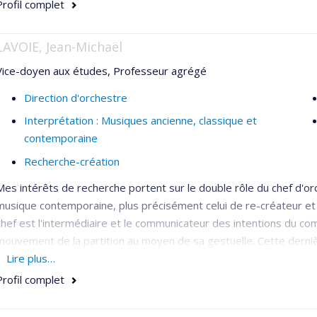
Profil complet
LAVOIE, Jean-Michaël
Vice-doyen aux études, Professeur agrégé
Direction d'orchestre
Interprétation : Musiques ancienne, classique et
contemporaine
Recherche-création
Mes intérêts de recherche portent sur le double rôle du chef d'o
musique contemporaine, plus précisément celui de re-créateur et d'
chef est l'intermédiaire et le communicateur des intentions du compo
mouvement de la partition au moyen de sa gestuelle. Cette dernièr
demeure un aspect limité et technique de la pratique de la directio
Lire plus…
insuffisante pour communiquer de manière exhaustive l'intention d
Profil complet
d'orchestre. Mes recherches visent à comprendre, analyser et défin
incombe naturellement une responsabilité de direction artistique 