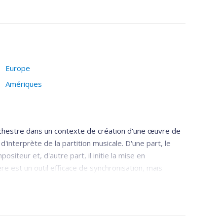
Europe
Amériques
rchestre dans un contexte de création d'une œuvre de
interprète de la partition musicale. D'une part, le
siteur et, d'autre part, il initie la mise en
e est un outil efficace de synchronisation, mais
n d'orchestre. À elle seule, la gestuelle est largement
u compositeur et les choix interprétatifs du chef
ir le rôle multifonctionnel du chef d'orchestre, à qui
d'un projet, dans la perspective de transmettre une