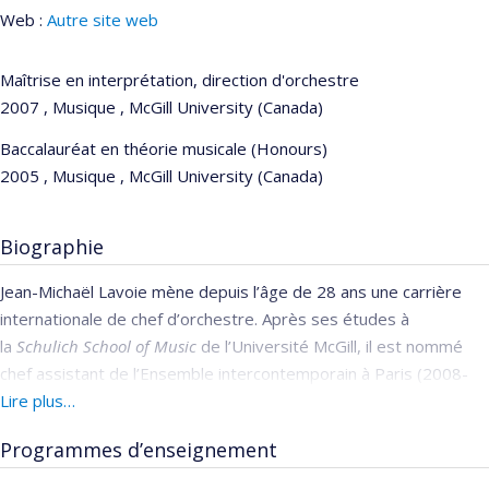
Web :
Autre site web
Maîtrise en interprétation, direction d'orchestre
2007 , Musique , McGill University (Canada)
Baccalauréat en théorie musicale (Honours)
2005 , Musique , McGill University (Canada)
Biographie
Jean-Michaël Lavoie mène depuis l’âge de 28 ans une carrière
internationale de chef d’orchestre. Après ses études à
la
Schulich School of Music
de l’Université McGill, il est nommé
chef assistant de l’
Ensemble intercontemporain
à Paris (2008-
2010) et l’un des chefs en résidence du
Lire plus…
Los Angeles
Philharmonic
(2010). Il poursuit sa formation musicale en Europe
Programmes d’enseignement
et aux États-Unis auprès de
Pierre Boulez
(Académie du Festival
de Lucerne),
Susanna Mälkki
(Ensemble intercontemporain, LA