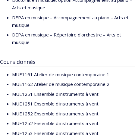
Doctorat en musique, option Accompagnement au piano –
enregistré deux récitals de piano pour l’émission
Les Jeunes
Arts et musique
Artistes
pour La chaîne culturelle de Radio-Canada.
DEPA en musique – Accompagnement au piano – Arts et
musique
Jean-Michaël Lavoie est professeur agrégé à la
Faculté de
musique de l’Université de Montréal
, où il dirige et enseigne
DEPA en musique – Répertoire d’orchestre – Arts et
le
parcours professionnalisant en musique contemporaine
pour
musique
les programmes en interprétation, du baccalauréat au doctorat.
Jean-Michaël Lavoie prendra la succession de Lorraine
Cours donnés
Vaillancourt à la direction artistique et musicale du
Nouvel
Ensemble Moderne
à partir de la saison 2024-25.
MUE1161 Atelier de musique contemporaine 1
MUE1162 Atelier de musique contemporaine 2
MUE1251 Ensemble d'instruments à vent
MUE1251 Ensemble d'instruments à vent
MUE1252 Ensemble d'instruments à vent
MUE1252 Ensemble d'instruments à vent
MUE1253 Ensemble d'instruments à vent