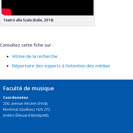
Diplômé(e) :
De Coninck, Victor
Cycle :
Maîtrise
Teatro alla Scala (Italie, 2014)
Consultez cette fiche sur :
Vitrine de la recherche
Répertoire des experts à l’intention des médias
Faculté de musique
Coordonnées
200, avenue Vincent-d'Indy
Montréal (Québec) H2V 2T2
(métro Édouard-Montpetit)