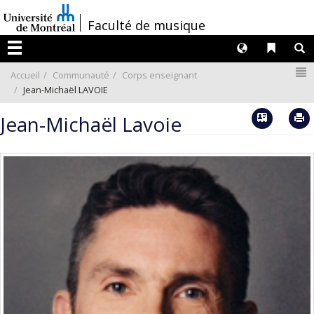
Passer
/
Faculté de musique
au
contenu
Langues
Liens 
R
Menu
N
Accueil
Communauté
Corps enseignant
Jean-Michaël LAVOIE
Vcard
Jean-Michaël Lavoie