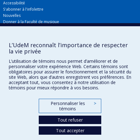
Accessibilité
S'abonner à l'infolettre
Nouvelles
Donner à la Faculté de musique
Médias
Info COVID-19
Offres d'emploi
L’UdeM reconnaît l’importance de respecter
la vie privée
L’utilisation de témoins nous permet d’améliorer et de
Confidentialité
personnaliser votre expérience Web. Certains témoins sont
Conditions d’utilisation
obligatoires pour assurer le fonctionnement et la sécurité du
site Web, alors que d’autres enregistrent vos préférences. En
Paramètres des témoins
Université de
acceptant tout, vous consentez à notre utilisation de
Montréal
témoins pour mieux répondre à vos besoins.
Personnaliser les
>
témoins
Tout refuser
Tout accepter