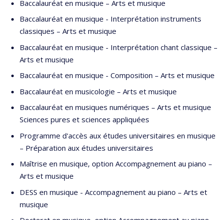
Baccalauréat en musique – Arts et musique
PHIL) et
Esa-Pekka Salonen
(Orchestre de Paris).
Baccalauréat en musique - Interprétation instruments
Depuis plus de dix ans, Jean-Michael Lavoie est invité par les
classiques – Arts et musique
orchestres les plus importants en Europe, notamment les
BBC
Baccalauréat en musique - Interprétation chant classique –
National Orchestra of Wales
,
Orchestre philharmonique de Radio
Arts et musique
France
,
WDR Sinfonieorchester Köln
, SWR Sinfonieorchester
Baccalauréat en musique - Composition – Arts et musique
Baden-Baden und Freiburg, Prague Radio Symphony Orchestra,
Orchestre national de Bordeaux Aquitaine, Orquestra Sinfónica
Baccalauréat en musicologie – Arts et musique
do Porto Casa da Música, NFM Filharmonia Wroclawska.
Baccalauréat en musiques numériques – Arts et musique
Sciences pures et sciences appliquées
Il fait ses débuts lyriques au
Teatro alla Scala, Milan
(2011),
codirigeant la création de
Quartett
de Luca Francesconi, à l’
Opéra
Programme d'accès aux études universitaires en musique
de Lyon
(2013) et à l’
Opéra national de Bordeaux
(2014).
– Préparation aux études universitaires
Il est régulièrement invité par les ensembles spécialisés en
Maîtrise en musique, option Accompagnement au piano –
musique contemporaine :
Klangforum Wien
,
Ensemble
Arts et musique
Modern
,
Musikfabrik
,
Ensemble Resonanz
et l’
Ensemble de la
DESS en musique - Accompagnement au piano – Arts et
Société de musique contemporaine du Québec
.
musique
Récipiendaire du
Prix Opus 2010
Découverte de l’année
, il a