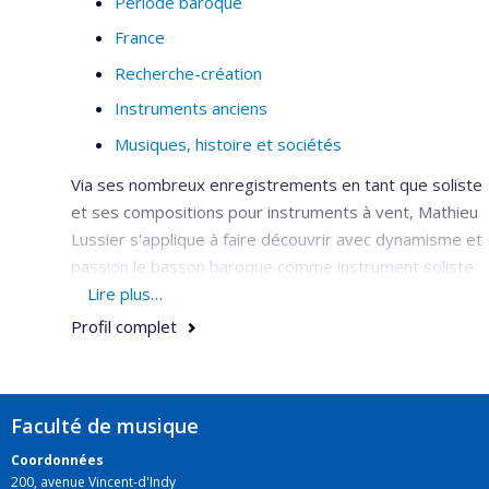
Période baroque
France
Recherche-création
Instruments anciens
Musiques, histoire et sociétés
Via ses nombreux enregistrements en tant que soliste
et ses compositions pour instruments à vent, Mathieu
Lussier s'applique à faire découvrir avec dynamisme et
passion le basson baroque comme instrument soliste
et instrument de musique de chambre.
Lire plus…
Profil complet
Faculté de musique
Coordonnées
200, avenue Vincent-d'Indy