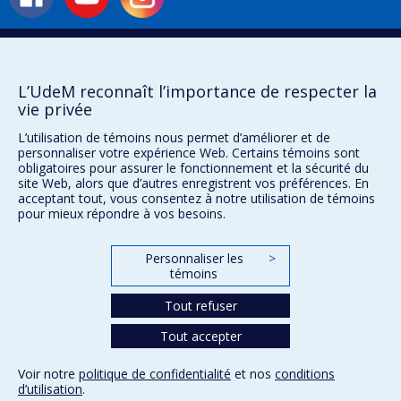
Liens utiles
Plan du site
L’UdeM reconnaît l’importance de respecter la
Accessibilité
vie privée
S'abonner à l'infolettre
Nouvelles
L’utilisation de témoins nous permet d’améliorer et de
Donner à la Faculté de musique
personnaliser votre expérience Web. Certains témoins sont
Médias
obligatoires pour assurer le fonctionnement et la sécurité du
Info COVID-19
site Web, alors que d’autres enregistrent vos préférences. En
acceptant tout, vous consentez à notre utilisation de témoins
Offres d'emploi
pour mieux répondre à vos besoins.
Personnaliser les
>
Confidentialité
témoins
Conditions d’utilisation
Paramètres des témoins
Tout refuser
Université de
Montréal
Tout accepter
Voir notre
politique de confidentialité
et nos
conditions
d’utilisation
.