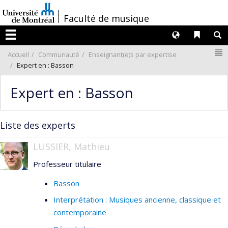
Passer
/
Faculté de musique
au
contenu
Langues
Liens 
R
Menu
N
Accueil
Communauté
Enseignant(e)s par expertise
Expert en : Basson
Expert en : Basson
Liste des experts
LUSSIER, Mathieu
Professeur titulaire
Basson
Interprétation : Musiques ancienne, classique et
contemporaine