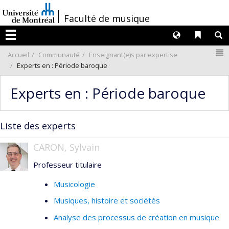
Passer
/
Faculté de musique
au
contenu
Langues
Liens 
R
Menu
N
Accueil
Communauté
Enseignant(e)s par expertise
Experts en : Période baroque
Experts en : Période baroque
Liste des experts
CARON, Sylvain
Professeur titulaire
Musicologie
Musiques, histoire et sociétés
Analyse des processus de création en musique