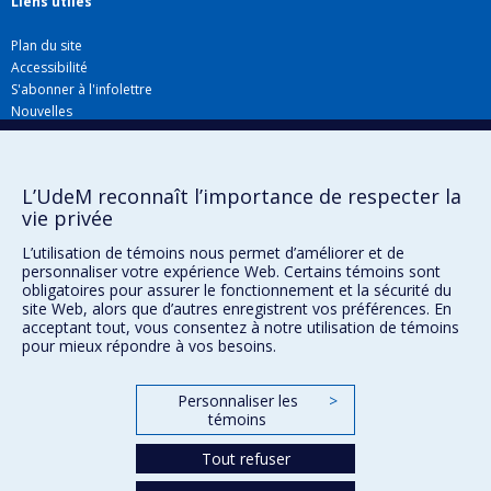
Liens utiles
Plan du site
Accessibilité
S'abonner à l'infolettre
Nouvelles
Donner à la Faculté de musique
Médias
Info COVID-19
L’UdeM reconnaît l’importance de respecter la
Offres d'emploi
vie privée
L’utilisation de témoins nous permet d’améliorer et de
personnaliser votre expérience Web. Certains témoins sont
Confidentialité
obligatoires pour assurer le fonctionnement et la sécurité du
Conditions d’utilisation
site Web, alors que d’autres enregistrent vos préférences. En
acceptant tout, vous consentez à notre utilisation de témoins
Paramètres des témoins
Université de
pour mieux répondre à vos besoins.
Montréal
Personnaliser les
>
témoins
Tout refuser