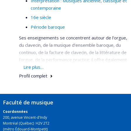
Interprétation : Musiques ancienne, classique et
contemporaine
16e siècle
Période baroque
Ses enseignements se concentrent autour de l'orgue,
du clavecin, de la musique d'ensemble baroque, du
continuo, de la facture de clavecin, de la littérature de
l'orgue, de la performance practice; il offre également
divers séminaires sur J.S. Bach.
Lire plus…
Profil complet
Faculté de musique
Coordonnées
200, avenue Vincent-d'Indy
Montréal (Québec) H2V 2T2
(métro Édouard-Montpetit)