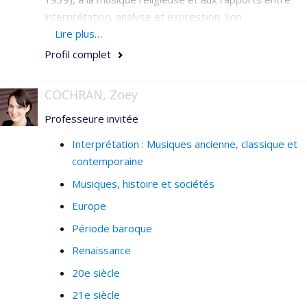
interprétation, analyse et expression. Son
enseignement se partage entre l'harmonie, le
Lire plus…
contrepoint, la fugue, la mélodie française, les relations
Profil complet
entre musique et symbolisme, et à l'approche
comparative entre musique et beaux-arts.
COCHRAN, Zoey
Professeure invitée
Interprétation : Musiques ancienne, classique et
contemporaine
Musiques, histoire et sociétés
Europe
Période baroque
Renaissance
20e siècle
21e siècle