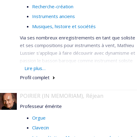
Recherche-création
Instruments anciens
Musiques, histoire et sociétés
Via ses nombreux enregistrements en tant que soliste
et ses compositions pour instruments à vent, Mathieu
Lussier s'applique à faire découvrir avec dynamisme et
passion le basson baroque comme instrument soliste
et instrument de musique de chambre.
Lire plus…
Profil complet
POIRIER (IN MEMORIAM), Réjean
Professeur émérite
Orgue
Clavecin