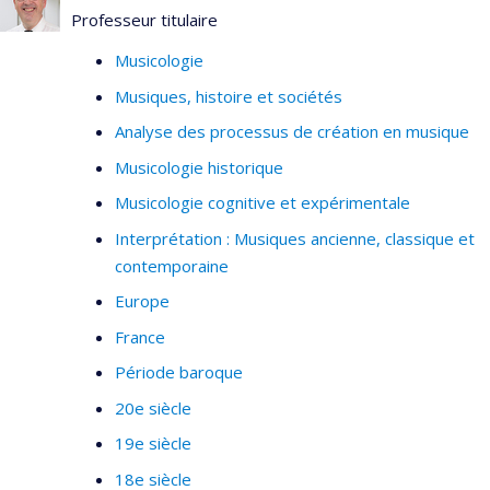
e
e
e
Professeur titulaire
XVIII
, XIX
et XX
siècles, parmi lesquels les opéras
de Mozart, Wagner et le wagnérisme, les écrits de
Musicologie
compositeurs, la mise en scène lyrique et la musique
Musiques, histoire et sociétés
e
e
française de la fin du XIX
siècle et du début du XX
siècle.
Analyse des processus de création en musique
Musicologie historique
Musicologie cognitive et expérimentale
Interprétation : Musiques ancienne, classique et
contemporaine
Europe
France
Période baroque
20e siècle
19e siècle
18e siècle