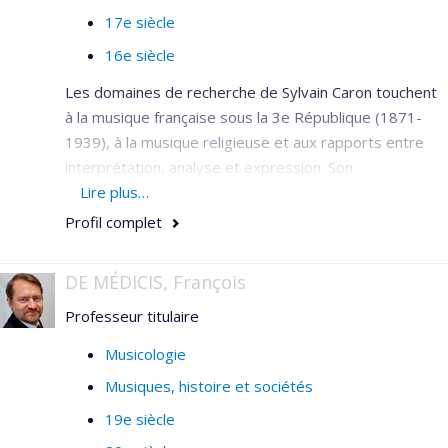
17e siècle
16e siècle
Les domaines de recherche de Sylvain Caron touchent
à la musique française sous la 3e République (1871-
1939), à la musique religieuse et aux rapports entre
interprétation, analyse et expression. Son
enseignement se partage entre l'harmonie, le
Lire plus…
contrepoint, la fugue, la mélodie française, les relations
Profil complet
entre musique et symbolisme, et à l'approche
comparative entre musique et beaux-arts.
DE MÉDICIS, François
Professeur titulaire
Musicologie
Musiques, histoire et sociétés
19e siècle