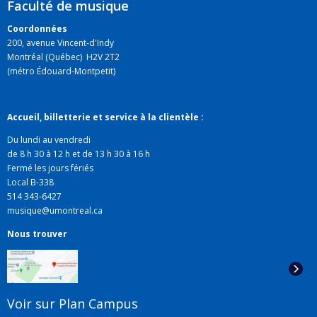
Faculté de musique
d'apprentissage de Claude Debussy (1880-1902) du
point de vue du style, de l'esthétique, de la
Coordonnées
200, avenue Vincent-d'Indy
réception et de la politique musicale. Alexandra
Montréal (Québec) H2V 2T2
Kieffer décrit cet ouvrage comme “a massive
(métro Édouard-Montpetit)
accomplishment in the field of Debussy studies, filling
as it does a major gap in understandings of the
composer’s stylistic development” (
Revue de
Accueil, billetterie et service à la clientèle :
musicologie
, 2021). Pour sa part, Richard Langham
Du lundi au vendredi
Smith observe: « This perceptive, penetrating, and
de 8 h 30 à 12 h et de 13 h 30 à 16 h
beautifully produced book explores the output of
Fermé les jours fériés
Local B-338
Debussy up to
Pelléas et Mélisande
, yielding deep
514 343-6427
insights into his musical development during the 1880s
musique@umontreal.ca
and 1890s. […] What makes this volume without doubt
Nous trouver
the most important recent study of Debussy is that,
unlike many studies, the approach to Debussy’s earlier
works is lateral rather than teleological. Not once do
we feel that we are skimming through pieces whose
Voir sur Plan Campus
importance is only confirmed by the later