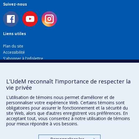
‘masterworks’ of the early twentieth century. » (
Music
Suivez-nous
& Letters,
2022).
Grâce à une subvention Savoir du CRSH, il
développe des recherches sur les compositeurs
Liens utiles
debussystes en France (1895-1923) et leurs rapports
Plan du site
avec des mouvements rivaux (Schola Cantorum, groupe
Accessibilité
des Six).
S'abonner à l'infolettre
Nouvelles
François de Médicis prépare également quelques
Donner à la Faculté de musique
publications sur Igor Stravinski. Il élabore un ouvrage
Médias
L’UdeM reconnaît l’importance de respecter la
sur le langage musical de Stravinski (1911-1925) et son
Info COVID-19
vie privée
impact sur quelques compositeurs français (Debussy,
Offres d'emploi
L’utilisation de témoins nous permet d’améliorer et de
Ravel, Koechlin, les Six). En collaboration avec Danick
personnaliser votre expérience Web. Certains témoins sont
Trottier, professeur à l'UQAM, il a organisé au mois
obligatoires pour assurer le fonctionnement et la sécurité du
Confidentialité
site Web, alors que d’autres enregistrent vos préférences. En
2021 un colloque international consacré à Stravinski.
acceptant tout, vous consentez à notre utilisation de témoins
Conditions d’utilisation
Les deux chercheurs et leur collègue Caroline Rae
pour mieux répondre à vos besoins.
Paramètres des témoins
préparent un ouvrage collectif intitulé
Stravinsky and
Université de
Montréal
France : Reception, Interactions and Legacy
.