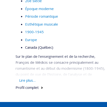
20e siècle
Époque moderne
Période romantique
Esthétique musicale
1900-1945
Europe
Canada (Québec)
Sur le plan de l'enseignement et de la recherche,
François de Médicis se consacre principalement au
romantisme et au début du modernisme (1800-1945),
du point de vue de l'histoire, de l'analyse et de
l'esthétique. Ses travaux touchent plus particulièrement
Lire plus…
la musique française et russe moderne. Ainsi, sa
Profil complet
monographie
La maturation artistique de Debussy dans
son contexte historique (1884-1902)
(Turnhout : Brepols,
2020, 836 pages) porte sur les années