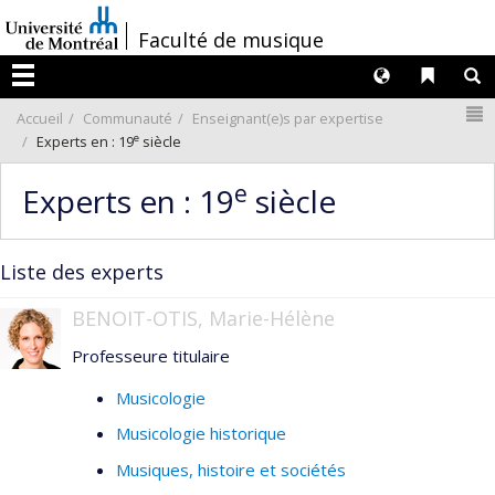
Passer
/
Faculté de musique
au
contenu
Langues
Liens 
R
Menu
N
Accueil
Communauté
Enseignant(e)s par expertise
e
Experts en : 19
siècle
e
Experts en : 19
siècle
Liste des experts
BENOIT-OTIS, Marie-Hélène
Professeure titulaire
Musicologie
Musicologie historique
Musiques, histoire et sociétés