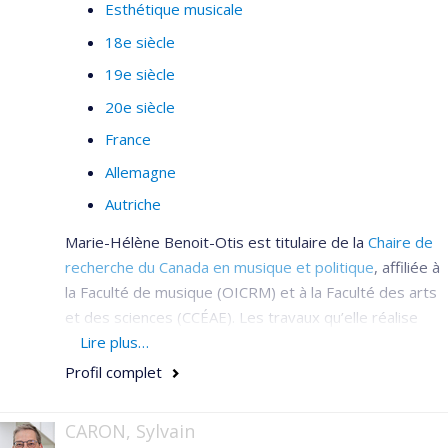
Esthétique musicale
18e siècle
19e siècle
20e siècle
France
Allemagne
Autriche
Marie-Hélène Benoit-Otis est titulaire de la
Chaire de
recherche du Canada en musique et politique
, affiliée à
la Faculté de musique (OICRM) et à la Faculté des arts
et des sciences (CCÉAE). Les travaux qu’elle réalise
dans ce cadre explorent les relations entre musique et
Lire plus…
politique, plus particulièrement – mais pas
Profil complet
exclusivement – sous le Troisième Reich et pendant la
période d’après-guerre. Elle s’intéresse par ailleurs à
CARON, Sylvain
un vaste éventail de sujets reliés à la musique des