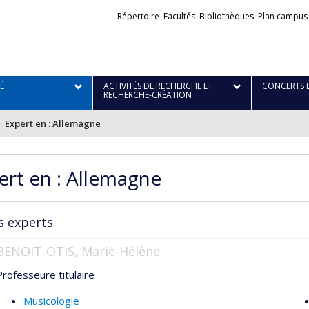
Liens
Répertoire
Facultés
Bibliothèques
Plan campus
externes
É
ACTIVITÉS DE RECHERCHE ET
CONCERTS 
RECHERCHE-CRÉATION
Expert en : Allemagne
ert en : Allemagne
s experts
BENOIT-OTIS, Marie-Hélène
Professeure titulaire
Musicologie