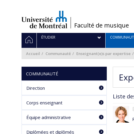
Passer
au
contenu
/
Faculté de musique
Navigation
ACCUEIL
ÉTUDIER
COMMUNAUT
principale
Accueil
Communauté
Enseignant(e)s par expertise
COMMUNAUTÉ
Exp
Direction
Liste de
Corps enseignant
Équipe administrative
Diplômées et diplômés