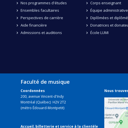
Nos programmes d'études
Corps enseignant
Ensembles facultaires
Équipe administrative
Perspectives de carrière
Diplômées et diplôm
Aide financière
Donatrices et donate
Admissions et auditions
École LUMI
Faculté de musique
Coordonnées
Nous trouve
200, avenue Vincent-d'Indy
Montréal (Québec) H2V 2T2
(métro Édouard-Montpetit)
Accueil, billetterie et service à la clientèle