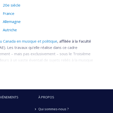
20e siècle
France
Allemagne
Autriche
u Canada en musique et politique
, affiliée à la Faculté
E). Les travaux qu’elle réalise dans ce cadre
ièrement – mais pas exclusivement – sous le Troisième
lleurs à un vaste éventail de sujets reliés à la musique
rt, Wagner et le wagnérisme, les écrits de
e
e
a fin du XIX
siècle et du début du XX
siècle.
ÉVÉNEMENTS
À PROPOS
Qui sommes-nous ?