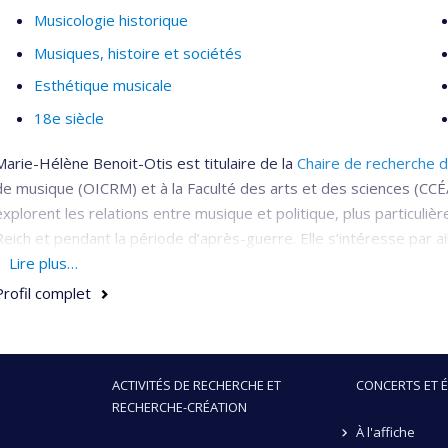
Musicologie historique
Musiques, histoire et sociétés
Esthétique musicale
18e siècle
Marie-Hélène Benoit-Otis est titulaire de la
Chaire de recherche d
de musique (OICRM) et à la Faculté des arts et des sciences (CCÉA
explorent les relations entre musique et politique, plus particul
Reich et pendant la période d’après-guerre. Elle s’intéresse par ai
e
e
e
des XVIII
Lire plus…
, XIX
et XX
siècles, parmi lesquels les opéras de Moza
compositeurs, la mise en scène lyrique et la musique française de l
Profil complet
ACTIVITÉS DE RECHERCHE ET
CONCERTS ET 
RECHERCHE-CRÉATION
À l'affiche