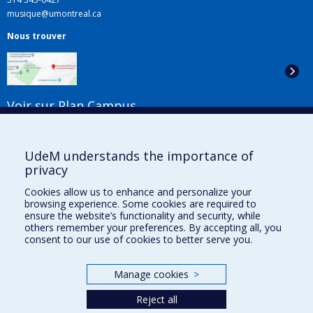
musique@umontreal.ca
Nous trouver
Voir sur Plan Campus
Suivez-nous
UdeM understands the importance of
privacy
Cookies allow us to enhance and personalize your
Liens utiles
browsing experience. Some cookies are required to
ensure the website’s functionality and security, while
Plan du site
others remember your preferences. By accepting all, you
Accessibilité
consent to our use of cookies to better serve you.
S'abonner à l'infolettre
Nouvelles
Manage cookies
>
Donner à la Faculté de musique
Médias
Reject all
Info COVID-19