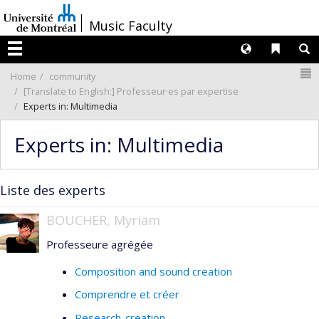
Passer
/
Music Faculty
au
contenu
Langues
Liens 
R
Menu
N
Home
community
[Translate to English:] Professeur·es par expertise
Experts in: Multimedia
Experts in: Multimedia
Liste des experts
BOUCHER, Myriam
Professeure agrégée
Composition and sound creation
Comprendre et créer
Research-creation