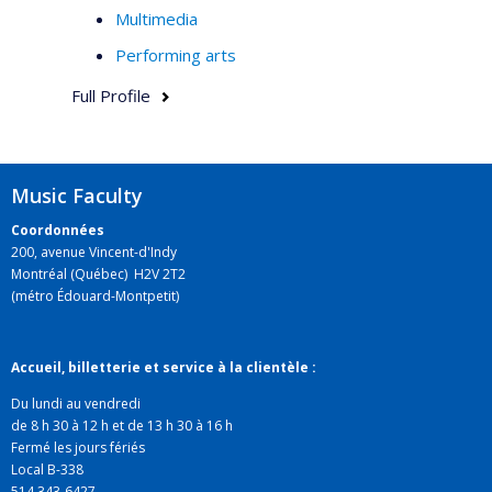
Multimedia
Performing arts
Full Profile
Music Faculty
Coordonnées
200, avenue Vincent-d'Indy
Montréal (Québec) H2V 2T2
(métro Édouard-Montpetit)
Accueil, billetterie et service à la clientèle :
Du lundi au vendredi
de 8 h 30 à 12 h et de 13 h 30 à 16 h
Fermé les jours fériés
Local B-338
514 343-6427