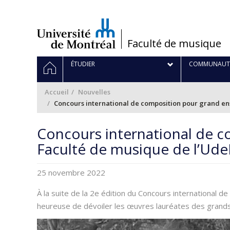
Passer
au
contenu
/
Faculté de musique
Navigation
ACCUEIL
ÉTUDIER
COMMUNAUT
principale
Accueil
Nouvelles
Concours international de composition pour grand en
Concours international de c
Faculté de musique de l’Ude
25 novembre 2022
À la suite de la 2e édition du Concours international 
heureuse de dévoiler les œuvres lauréates des grands