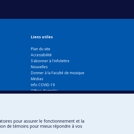
Liens utiles
Plan du site
Accessibilité
S'abonner à l'infolettre
Nouvelles
Donner à la Faculté de musique
Médias
Info COVID-19
Offres d'emploi
atoires pour assurer le fonctionnement et la
sation de témoins pour mieux répondre à vos