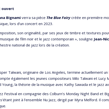
t ouvert
nna Bignami
verra sa pièce
The Blue Fairy
créée en première mond
ique, lors d’un concert en 2023.
omposition, son originalité, par ses jeux de timbre et textures pou
musique de film noir et le jazz contemporain », souligne
Jean-Nic
hestre national de jazz lors de la création.
er Talwani, originaire de Los Angeles, termine actuellement un ba
ompte également les jeunes compositeurs Milo Talwani et Lucy McK
d Young, la théorie de la musique avec Kathy Sawada et le jazz a
zz Festival en compagnie des Colburn’s Monday Night Band et Bi
’étant joint à l’ensemble Nu Jazz, dirigé par Myra Melford. Il comp
que.