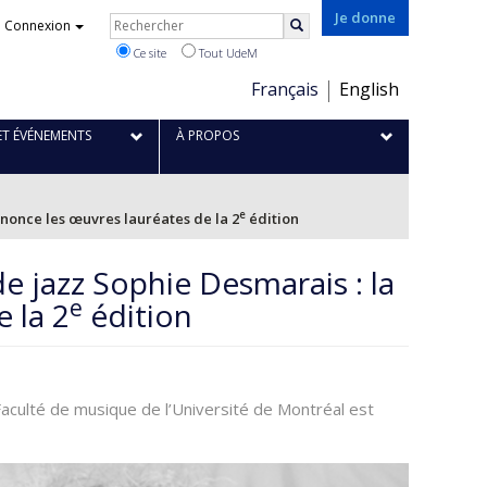
Je donne
Rechercher
Connexion
Rechercher
Ce site
Tout UdeM
Choix
Français
English
de
la
ET ÉVÉNEMENTS
À PROPOS
langue
e
nonce les œuvres lauréates de la 2
édition
 jazz Sophie Desmarais : la
e
 la 2
édition
Faculté de musique de l’Université de Montréal est