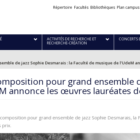
Liens
Répertoire
Facultés
Bibliothèques
Plan campus
externes
É
ACTIVITÉS DE RECHERCHE ET
CONCERTS 
RECHERCHE-CRÉATION
semble de jazz Sophie Desmarais : la Faculté de musique de l’UdeM an
omposition pour grand ensemble de
M annonce les œuvres lauréates de
de composition pour grand ensemble de jazz Sophie Desmarais, la 
 prix.