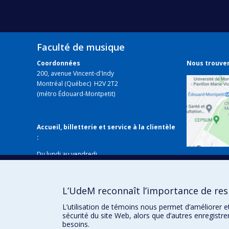
Faculté de musique
Coordonnées
Nous trouve
200, avenue Vincent-d'Indy
Montréal (Québec) H2V 2T2
(métro Édouard-Montpetit)
Accueil, billetterie et service à la clientèle
:
Du lundi au vendredi
Voir sur
de 8 h 30 à 12 h et de 13 h 30 à 16 h
Fermé les jours fériés
Local B-338
L’UdeM reconnaît l’importance de resp
514 343-6427
musique@umontreal.ca
L’utilisation de témoins nous permet d’améliorer e
sécurité du site Web, alors que d’autres enregistr
besoins.