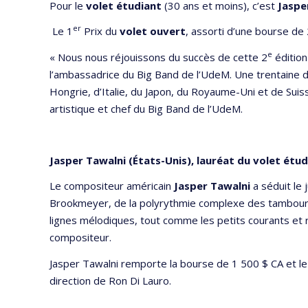
Pour le
volet étudiant
(30 ans et moins), c’est
Jaspe
er
Le 1
Prix du
volet ouvert
, assorti d’une bourse de
e
« Nous nous réjouissons du succès de cette 2
édition
l’ambassadrice du Big Band de l’UdeM. Une trentaine d
Hongrie, d’Italie, du Japon, du Royaume-Uni et de Sui
artistique et chef du Big Band de l’UdeM.
Jasper Tawalni (États-Unis), lauréat du volet étud
Le compositeur américain
Jasper Tawalni
a séduit le 
Brookmeyer, de la polyrythmie complexe des tambours
lignes mélodiques, tout comme les petits courants et r
compositeur.
Jasper Tawalni remporte la bourse de 1 500 $ CA et le 
direction de Ron Di Lauro.