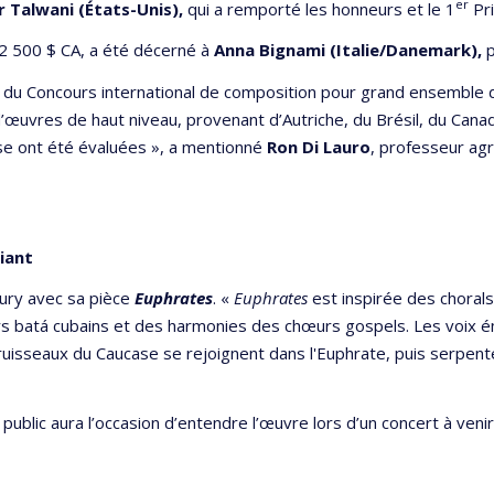
er
r Talwani (États-Unis)
,
qui a remporté les honneurs et le 1
Pri
 2 500 $ CA, a été décerné à
Anna Bignami (Italie/Danemark),
p
 du Concours international de composition pour grand ensemble 
’œuvres de haut niveau, provenant d’Autriche, du Brésil, du Cana
sse ont été évaluées », a mentionné
Ron Di Lauro
, professeur ag
iant
jury avec sa pièce
Euphrates
. «
Euphrates
est inspirée des choral
 batá cubains et des harmonies des chœurs gospels. Les voix é
uisseaux du Caucase se rejoignent dans l'Euphrate, puis serpente
public aura l’occasion d’entendre l’œuvre lors d’un concert à veni