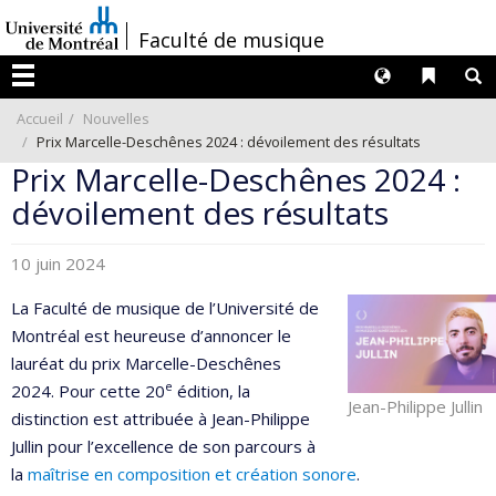
Passer
/
Faculté de musique
au
contenu
Langues
Liens 
R
Menu
Accueil
Nouvelles
Prix Marcelle-Deschênes 2024 : dévoilement des résultats
Prix Marcelle-Deschênes 2024 :
dévoilement des résultats
10 juin 2024
La Faculté de musique de l’Université de
Montréal est heureuse d’annoncer le
lauréat du prix Marcelle-Deschênes
e
2024. Pour cette 20
édition, la
Jean-Philippe Jullin
distinction est attribuée à Jean-Philippe
Jullin pour l’excellence de son parcours à
la
maîtrise en composition et création sonore
.