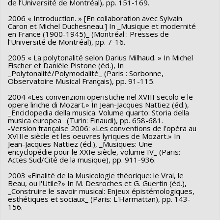
de l’Université de Montréal), pp. 151-169.
2006 « Introduction. » [En collaboration avec Sylvain
Caron et Michel Duchesneau.] In _Musique et modernité
en France (1900-1945)_ (Montréal : Presses de
l’Université de Montréal), pp. 7-16.
2005 « La polytonalité selon Darius Milhaud. » In Michel
Fischer et Danièle Pistone (éd.), In
_Polytonalité/Polymodalité_ (Paris : Sorbonne,
Observatoire Musical Français), pp. 91-115.
2004 «Les convenzioni operistiche nel XVIII secolo e le
opere liriche di Mozart.» In Jean-Jacques Nattiez (éd.),
_Enciclopedia della musica. Volume quarto: Storia della
musica europea_ (Turin: Einaudi), pp. 658-681.
-Version française 2006: «Les conventions de l’opéra au
XVIIIe siècle et les oeuvres lyriques de Mozart.» In
Jean-Jacques Nattiez (éd.), _Musiques: Une
encyclopédie pour le XXIe siècle, volume IV_ (Paris:
Actes Sud/Cité de la musique), pp. 911-936.
2003 «Finalité de la Musicologie théorique: le Vrai, le
Beau, ou l'Utile?» In M. Desroches et G. Guertin (éd.),
_Construire le savoir musical: Enjeux épistémologiques,
esthétiques et sociaux_ (Paris: L'Harmattan), pp. 143-
156.