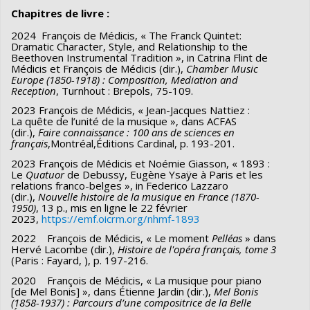
Chapitres de livre :
2024 François de Médicis, « The Franck Quintet:
Dramatic Character, Style, and Relationship to the
Beethoven Instrumental Tradition », in Catrina Flint de
Médicis et François de Médicis (dir.),
Chamber Music
Europe (1850-1918) : Composition, Mediation and
Reception
, Turnhout : Brepols, 75-109.
2023 François de Médicis, « Jean-Jacques Nattiez :
La quête de l’unité de la musique », dans ACFAS
(dir.),
Faire connaissance : 100 ans de sciences en
français
,Montréal,Éditions Cardinal, p. 193-201.
2023 François de Médicis et Noémie Giasson, « 1893 :
Le
Quatuor
de Debussy, Eugène Ysaÿe à Paris et les
relations franco-belges », in Federico Lazzaro
(dir.),
Nouvelle histoire de la musique en France (1870-
1950)
, 13 p., mis en ligne le 22 février
2023,
https://emf.oicrm.org/nhmf-1893
2022 François de Médicis, « Le moment
Pelléas
» dans
Hervé Lacombe (dir.),
Histoire de l'opéra français, tome 3
(Paris : Fayard, ), p. 197-216.
2020 François de Médicis, « La musique pour piano
[de Mel Bonis] », dans Étienne Jardin (dir.),
Mel Bonis
(1858-1937) : Parcours d’une compositrice de la Belle