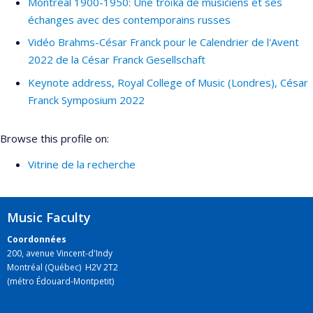
Montréal 1900-1950: Une troïka de musiciens et ses
échanges avec des contemporains russes
Vidéo Brahms-César Franck pour le Calendrier de l'Avent
2022 de la César Franck Gesellschaft
Keynote address, Royal College of Music (Londres), César
Franck Symposium 2022
Browse this profile on:
Vitrine de la recherche
Music Faculty
Coordonnées
200, avenue Vincent-d'Indy
Montréal (Québec) H2V 2T2
(métro Édouard-Montpetit)