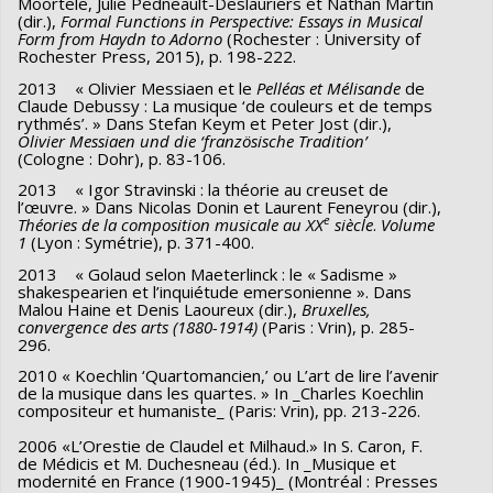
Moortele, Julie Pedneault-Deslauriers et Nathan Martin
(dir.),
Formal Functions in Perspective: Essays in Musical
Form from Haydn to Adorno
(Rochester : University of
Rochester Press, 2015), p. 198-222.
2013 « Olivier Messiaen et le
Pelléas et Mélisande
de
Claude Debussy : La musique ‘de couleurs et de temps
rythmés’. » Dans Stefan Keym et Peter Jost (dir.),
Olivier Messiaen und die ‘französische Tradition’
(Cologne : Dohr), p. 83-106.
2013 « Igor Stravinski : la théorie au creuset de
l’œuvre. » Dans Nicolas Donin et Laurent Feneyrou (dir.),
e
Théories de la composition musicale au XX
siècle
.
Volume
1
(Lyon : Symétrie), p. 371-400.
2013 « Golaud selon Maeterlinck : le « Sadisme »
shakespearien et l’inquiétude emersonienne ». Dans
Malou Haine et Denis Laoureux (dir.),
Bruxelles,
convergence des arts (1880-1914)
(Paris : Vrin), p. 285-
296.
2010 « Koechlin ‘Quartomancien,’ ou L’art de lire l’avenir
de la musique dans les quartes. » In _Charles Koechlin
compositeur et humaniste_ (Paris: Vrin), pp. 213-226.
2006 «L’Orestie de Claudel et Milhaud.» In S. Caron, F.
de Médicis et M. Duchesneau (éd.). In _Musique et
modernité en France (1900-1945)_ (Montréal : Presses