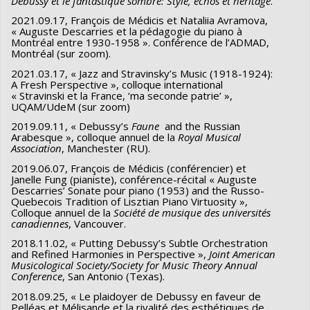
Debussy et le fantastique sombre: Style, échos et héritage
.
2021.09.17, François de Médicis et Nataliia Avramova,
« Auguste Descarries et la pédagogie du piano à
Montréal entre 1930-1958 ». Conférence de l’ADMAD,
Montréal (sur zoom).
2021.03.17, « Jazz and Stravinsky’s Music (1918-1924):
A Fresh Perspective », colloque international
« Stravinski et la France, ‘ma seconde patrie’ »,
UQAM/UdeM (sur zoom)
2019.09.11, « Debussy’s
Faune
and the Russian
Arabesque », colloque annuel de la
Royal Musical
Association
, Manchester (RU).
2019.06.07, François de Médicis (conférencier) et
Janelle Fung (pianiste), conférence-récital « Auguste
Descarries’ Sonate pour piano (1953) and the Russo-
Quebecois Tradition of Lisztian Piano Virtuosity »,
Colloque annuel de la
Société de musique des universités
canadiennes
, Vancouver.
2018.11.02, « Putting Debussy’s Subtle Orchestration
and Refined Harmonies in Perspective »,
Joint American
Musicological Society/Society for Music Theory Annual
Conference
, San Antonio (Texas).
2018.09.25, « Le plaidoyer de Debussy en faveur de
Pelléas et Mélisande et la rivalité des esthétiques de