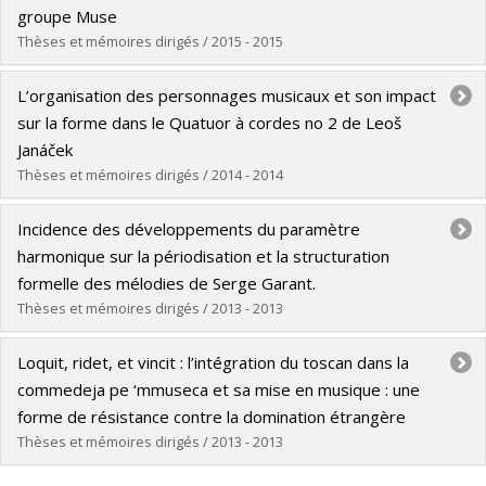
Cycle :
Master's
groupe Muse
Grade :
M. Mus.
Thèses et mémoires dirigés / 2015 - 2015
Lien vers le document dans Papyrus
Graduate :
Coulombe, Bruno
L’organisation des personnages musicaux et son impact
Cycle :
Master's
sur la forme dans le Quatuor à cordes no 2 de Leoš
Grade :
M. Mus.
Janáček
Lien vers le document dans Papyrus
Thèses et mémoires dirigés / 2014 - 2014
Graduate :
Thuot, Marie-Ève
Incidence des développements du paramètre
Cycle :
Master's
harmonique sur la périodisation et la structuration
Grade :
M.A.
formelle des mélodies de Serge Garant.
Lien vers le document dans Papyrus
Thèses et mémoires dirigés / 2013 - 2013
Graduate :
Bazin, Paul
Loquit, ridet, et vincit : l’intégration du toscan dans la
Cycle :
Master's
commedeja pe ‘mmuseca et sa mise en musique : une
Grade :
M. Mus.
forme de résistance contre la domination étrangère
Lien vers le document dans Papyrus
Thèses et mémoires dirigés / 2013 - 2013