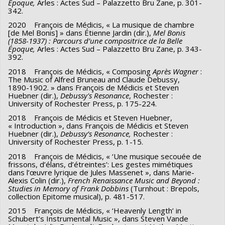
Époque,
Arles : Actes Sud – Palazzetto Bru Zane, p. 301-
342.
2020 François de Médicis, « La musique de chambre
[de Mel Bonis] » dans Étienne Jardin (dir.),
Mel Bonis
(1858-1937) : Parcours d’une compositrice de la Belle
Époque,
Arles : Actes Sud – Palazzetto Bru Zane, p. 343-
392.
2018 François de Médicis, « Composing
Après Wagner
:
The Music of Alfred Bruneau and Claude Debussy,
1890-1902. » dans François de Médicis et Steven
Huebner (dir.),
Debussy's Resonance
, Rochester :
University of Rochester Press, p. 175-224.
2018 François de Médicis et Steven Huebner,
« Introduction », dans François de Médicis et Steven
Huebner (dir.),
Debussy’s Resonance,
Rochester :
University of Rochester Press, p. 1-15.
2018 François de Médicis, « ‘Une musique secouée de
frissons, d’élans, d’étreintes’: Les gestes mimétiques
dans l’œuvre lyrique de Jules Massenet », dans Marie-
Alexis Colin (dir.),
French Renaissance Music and Beyond :
Studies in Memory of Frank Dobbins
(Turnhout : Brepols,
collection Epitome musical), p. 481-517.
2015 François de Médicis, « ‘Heavenly Length’ in
Schubert’s Instrumental Music », dans Steven Vande