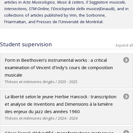
articles in
Acta Musicologica
,
Music & Letters, Il Saggiatore musicale,
Intersections, STM-Online,
l'
Enciclopedia della musica
(Einaudi), and in
collections of articles published by Vrin, the Sorbonne,
l'Harmattan, and Presses de l'Université de Montréal.
Student supervision
Expand all
Form in Beethoven’s instrumental works : a critical
examination of Vincent d’Indy’s cours de composition
musicale
Thèses et mémoires dirigés / 2025 - 2025
Graduate :
Yin, Zi Hang
La liberté selon le jeune Herbie Hancock : transcription
Cycle :
Master's
et analyse de Inventions and Dimensions à la lumière
Grade :
M. Mus.
des enjeux du jazz des années 1960
Lien vers le document dans Papyrus
Thèses et mémoires dirigés / 2024 - 2024
Graduate :
Garino, Alessandro
César Franck dédyndifié : transformations motiviques