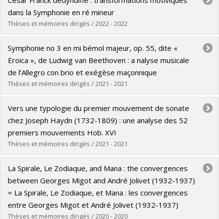
Cycle :
Doctoral
dans la Symphonie en ré mineur
Grade :
Ph. D.
Thèses et mémoires dirigés / 2022 - 2022
Lien vers le document dans Papyrus
Graduate :
Dubois Lafaye, Margot
Symphonie no 3 en mi bémol majeur, op. 55, dite «
Cycle :
Master's
Eroica », de Ludwig van Beethoven : a nalyse musicale
Grade :
M.A.
de l’Allegro con brio et exégèse maçonnique
Lien vers le document dans Papyrus
Thèses et mémoires dirigés / 2021 - 2021
Graduate :
Cadrin, Béatrice
Vers une typologie du premier mouvement de sonate
Cycle :
Master's
chez Joseph Haydn (1732-1809) : une analyse des 52
Grade :
M. Mus.
premiers mouvements Hob. XVI
Lien vers le document dans Papyrus
Thèses et mémoires dirigés / 2021 - 2021
Graduate :
Larouche, Sarah-Ann
La Spirale, Le Zodiaque, and Mana : the convergences
Cycle :
Master's
between Georges Migot and André Jolivet (1932-1937)
Grade :
M. Mus.
= La Spirale, Le Zodiaque, et Mana : les convergences
Lien vers le document dans Papyrus
entre Georges Migot et André Jolivet (1932-1937)
Thèses et mémoires dirigés / 2020 - 2020