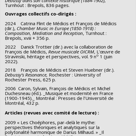
Debussy dans son contexte historique (1884-1902)
,
Turnhout : Brepols, 836 pages.
Société et culture (FQRSC)
Ouvrages collectifs co-dirigés :
Grant programs:
PV129894-(RG) Programme
Regroupements stratégiques
2024 Catrina Flint de Médicis et François de Médicis
(dir.),
Chamber Music in Europe (1850-1918) :
Composition, Mediation and Reception
, Turnhout :
Brepols, xviii + 356 p.
2022 Danick Trottier (dir.) avec la collaboration de
François de Médicis,
Revue musicale OICRM
, L’œuvre de
o
Stravinski, héritage et perspectives, vol. 9 n
1 (juin
2022).
2018 François de Médicis et Steven Huebner (dir.).
Debussy’s Resonance,
Rochester : University of
Rochester Press, 625 p.
2006 Caron, Sylvain, François de Médicis et Michel
Duchesneau (éd.). _Musique et modernité en France
(1900-1945)._ Montréal : Presses de l’Université de
Montréal, 432 p.
Articles (revues avec comité de lecture) :
2009 « Les Choéphores, par-delà le mythe:
perspectives théoriques et analytiques sur la
polytonalité harmonique de Darius Milhaud. » _Il