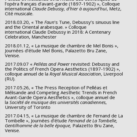
l’opéra français d’avant-garde (1897-1902) », Colloque
international
Claude Debussy, d’hier à aujourd’hui
, Metz,
Cité musicale.
2018.03.20, « The
Faun
’s Tune, Debussy’s sinuous line
and the Oriental arabesque. » Colloque
international Claude Debussy in 2018: A Centenary
Celebration, Manchester
2018.01.12, « La musique de chambre de Mel Bonis »,
Journées d’étude Mel Bonis, Palazetto Bru Zane,
Venise.
2017.09.07 «
Pelléas and Power
revisited: Debussy and
the Politics of French Opera Aesthetics (1897-1902) »,
colloque annuel de la
Royal Musical Association
, Liverpool
(RU).
2017.05.26, « The Press Reception of Pelléas et
Mélisande and Competing Aesthetic Trends in French
Avant-Garde Opera Aesthetics », colloque annuel de
la
Société de musique des universités canadiennes
,
University of Toronto
2017.04.15, « La musique de chambre de Fernand de La
Tombelle », Journées d’étude
Fernand de La Tombelle,
Gentilhomme de la belle époque,
Palazetto Bru Zane,
Venise.