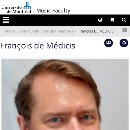
Passer
/
Music Faculty
au
contenu
Langues
Liens 
R
Menu
N
Home
community
Faculty members
François DE MÉDICIS
Vcard
François de Médicis