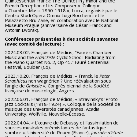
Quintessential Franck: The Quintet in
f
minor and the
French Reception of its Composer ». Colloque
« Chamber Music 1850-1918 », Lucca, organisé par le
Centro Studi Opera Omnia Luigi Boccherini et le
Palazzetto Bru Zane, en collaboration avec le National
Museum Prague (anniversaire de César Franck and
Antonin Dvorak).
Conférences présentées à des sociétés savantes
(avec comité de lecture) :
2024.03.02, François de Médicis, “Fauré's Chamber
Music and the
Franckiste
Cyclic School: Radiating from
the Piano Quartet No. 2, Op 45,” Fauré Centennial
Festival, Boulder (Co).
2023.10.20, François de Médicis, « Franck, le
Pater
Seraphicus
non wagnérien ? Une réévaluation sous
l’angle de
Ghiselle
», Congrès biennal de la Société
française de musicologie, Angers.
2022.06.01, François de Médicis, « Stravinsky’s ‘Proto’
Jazz Cocktails (1918-1924) », Colloque de la Société de
musique des universités canadiennes, Acadia
University, Wolfville, Nouvelle-Écosse.
2022.04.04, « L’œuvre de Debussy et l’assimilation de
sources musicales préexistantes de fantastique
sombre ». Université de Rouen (France),
Journée d’étude