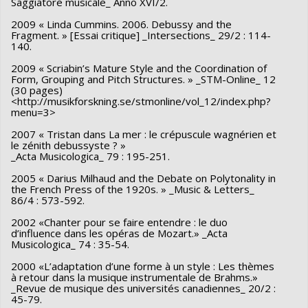
Saggiatore musicale_ Anno XVI/2.
2009 « Linda Cummins. 2006. Debussy and the
Fragment. » [Essai critique] _Intersections_ 29/2 : 114-
140.
2009 « Scriabin’s Mature Style and the Coordination of
Form, Grouping and Pitch Structures. » _STM-Online_ 12
(30 pages)
<http://musikforskning.se/stmonline/vol_12/index.php?
menu=3>
2007 « Tristan dans La mer : le crépuscule wagnérien et
le zénith debussyste ? »
_Acta Musicologica_ 79 : 195-251.
2005 « Darius Milhaud and the Debate on Polytonality in
the French Press of the 1920s. » _Music & Letters_
86/4 : 573-592.
2002 «Chanter pour se faire entendre : le duo
d’influence dans les opéras de Mozart.» _Acta
Musicologica_ 74 : 35-54.
2000 «L’adaptation d’une forme à un style : Les thèmes
à retour dans la musique instrumentale de Brahms.»
_Revue de musique des universités canadiennes_ 20/2 :
45-79.