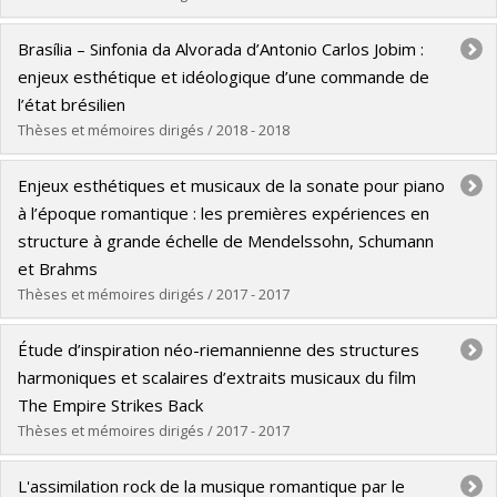
Graduate :
Hurt, Ariana
Brasília – Sinfonia da Alvorada d’Antonio Carlos Jobim :
Cycle :
Master's
enjeux esthétique et idéologique d’une commande de
Grade :
M.A.
l’état brésilien
Lien vers le document dans Papyrus
Thèses et mémoires dirigés / 2018 - 2018
Graduate :
de Oliviera Bottas, Paulo Vitor
Enjeux esthétiques et musicaux de la sonate pour piano
Cycle :
Master's
à l’époque romantique : les premières expériences en
Grade :
M.A.
structure à grande échelle de Mendelssohn, Schumann
Lien vers le document dans Papyrus
et Brahms
Thèses et mémoires dirigés / 2017 - 2017
Graduate :
Godin, Jon-Tomas
Étude d’inspiration néo-riemannienne des structures
Cycle :
Doctoral
harmoniques et scalaires d’extraits musicaux du film
Grade :
Ph. D.
The Empire Strikes Back
Lien vers le document dans Papyrus
Thèses et mémoires dirigés / 2017 - 2017
Graduate :
Belval, Sébastien
L'assimilation rock de la musique romantique par le