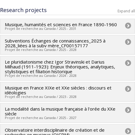
Graduate :
Cochran, Zoey M.
Research projects
Cycle :
Master's
Expand all
Grade :
M.A.
Musique, humanités et sciences en France 1890-1960
Lien vers le document dans Papyrus
Projet de recherche au Canada / 2025 - 2031
Subventions Échanges de connaissances_2025 à
Lead researcher :
Michel Duchesneau
2028_liées à la subv mère_CF00157177
Co-researchers :
François de Médicis
,
Sylvain Caron
,
Projet de recherche au Canada / 2025 - 2028
Caroline Traube
,
Felipe Verdugo
,
Steven Huebner
,
Catrina
Le pluridiatonisme chez Igor Stravinski et Darius
Lead researcher :
François de Médicis
Flint
Milhaud (1911-1923): Enjeux théoriques, analytiques,
Funding sources:
CRSH/Conseil de recherches en sciences
Funding sources:
stylistiques et filiation historique
CRSH/Conseil de recherches en sciences
Projet de recherche au Canada / 2024 - 2028
humaines du Canada
humaines du Canada
Grant programs:
PVXXXXXX-Subventions d'échange de
Grant programs:
PVXXXXXX-Subvention Savoir
Musique en France XIXe et XXe siècles : discours et
Lead researcher :
François de Médicis
connaissances
idéologies
Funding sources:
CRSH/Conseil de recherches en sciences
Projet de recherche au Canada / 2023 - 2028
humaines du Canada
La modalité dans la musique française à l'orée du XXe
Lead researcher :
Michel Duchesneau
Grant programs:
PVXXXXXX-Subvention Savoir
siècle
Co-researchers :
François de Médicis
,
Sylvain Caron
,
Marie-
Projet de recherche au Canada / 2025 - 2027
Hélène Benoit-Otis
,
Mathieu Lussier
,
Sylveline Bourion
,
Observatoire interdisciplinaire de création et de
Lead researcher :
Sylvain Caron
Steven Huebner
,
Jacinthe Harbec
,
Catrena Flint
,
Danick
recherche en musique (OICRM)