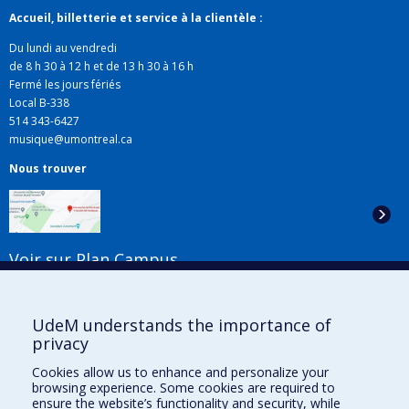
Accueil, billetterie et service à la clientèle :
Du lundi au vendredi
de 8 h 30 à 12 h et de 13 h 30 à 16 h
Fermé les jours fériés
Local B-338
514 343-6427
musique@umontreal.ca
Nous trouver
Voir sur Plan Campus
Suivez-nous
UdeM understands the importance of
privacy
Cookies allow us to enhance and personalize your
Liens utiles
browsing experience. Some cookies are required to
ensure the website’s functionality and security, while