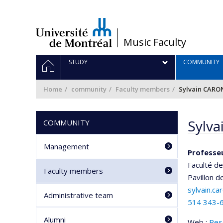
Passer
au
contenu
/
Music Faculty
Navigation
HOME
STUDY
COMMUNITY
principale
Home
community
Faculty members
Sylvain CARO
Sylva
COMMUNITY
Management
Professeu
Faculté d
Faculty members
Pavillon d
sylvain.c
Administrative team
514 343-
Alumni
Web :
Res