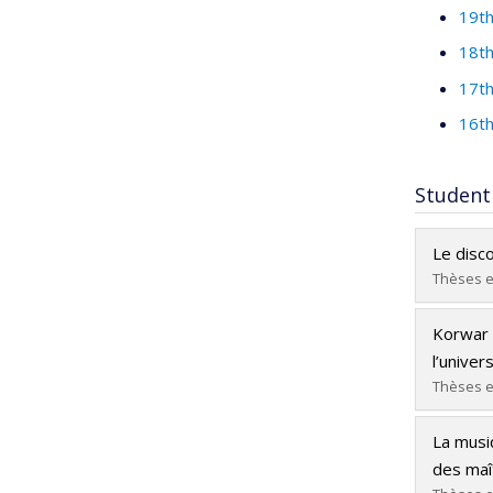
19th
18th
17th
16th
Student
Le disc
Thèses e
Gradua
Korwar 
Cycle :
l’univer
Grade :
Thèses e
Lien ve
Gradua
La musi
Cycle :
des maî