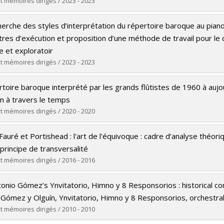
M. Mus.
t mémoires dirigés / 2023 - 2023
rs le document dans Papyrus
te :
Herrera, Maitte
herche des styles d’interprétation du répertoire baroque au piano 
Master's
res d’exécution et proposition d’une méthode de travail pour l
M. Mus.
e et exploratoir
rs le document dans Papyrus
t mémoires dirigés / 2023 - 2023
te :
Lazarov, Viktor
toire baroque interprété par les grands flûtistes de 1960 à aujour
Doctoral
on à travers le temps
Ph. D.
t mémoires dirigés / 2020 - 2020
rs le document dans Papyrus
te :
Simard-Saint-Cyr, Nora
 Fauré et Portishead : l'art de l'équivoque : cadre d’analyse théo
Master's
rincipe de transversalité
M.A.
t mémoires dirigés / 2016 - 2016
rs le document dans Papyrus
te :
Turcotte, Christian
onio Gómez’s Ynvitatorio, Himno y 8 Responsorios : historical con
Master's
 Gómez y Olguín, Ynvitatorio, Himno y 8 Responsorios, orchestra
M. Mus.
t mémoires dirigés / 2010 - 2010
rs le document dans Papyrus