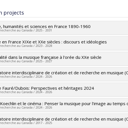
te :
Lazos, John G.
h projects
Doctoral
Ph. D.
, humanités et sciences en France 1890-1960
rs le document dans Papyrus
 recherche au Canada / 2025 - 2031
 en France XIXe et XXe siècles : discours et idéologies
searcher :
Michel Duchesneau
 recherche au Canada / 2023 - 2028
archers :
François de Médicis
,
Sylvain Caron
,
Caroline Traube
,
F
 sources:
CRSH/Conseil de recherches en sciences humaines du 
ité dans la musique française à l'orée du XXe siècle
searcher :
Michel Duchesneau
 recherche au Canada / 2025 - 2027
rograms:
PVXXXXXX-Subvention Savoir
archers :
François de Médicis
,
Sylvain Caron
,
Marie-Hélène Benoi
r
,
Jacinthe Harbec
,
Catrena Flint
,
Danick Trottier
toire interdisciplinaire de création et de recherche en musique 
searcher :
Sylvain Caron
 recherche au Canada / 2024 - 2026
 sources:
FRQSC/Fonds de recherche du Québec - Société et cult
archers :
François de Médicis
,
Steven Huebner
,
Christoph Neidh
rograms:
PVXXXXXX-(SE) Programme Soutien aux équipes de rech
 sources:
CRSH/Conseil de recherches en sciences humaines du 
e Fauré/Dubois: Perspectives et héritages 2024
searcher :
Michel Duchesneau
,
Sylvain Caron
 recherche au Canada / 2024 - 2026
rograms:
PV152160-Subvention Connexion
archers :
Jean-Jacques Nattiez
,
François de Médicis
,
Jean-Franço
e Traube
,
Paolo Bellomia
,
Dominic Arsenault
,
Ana Sokolović
,
Pier
 Koechlin et le cinéma : Penser la musique pour l'image au temps 
 sources:
CRSH/Conseil de recherches en sciences humaines du 
 recherche au Canada / 2024 - 2026
Otis
,
Mathieu Lussier
,
Jonathan Goldman
,
Sylveline Bourion
,
Kat
rograms:
PV152160-Subvention Connexion
 Boucher
,
Steven Huebner
,
Jean Boivin
,
Jacinthe Harbec
,
Catrina
toire interdisciplinaire de création et de recherche en musique 
 sources:
CRSH/Conseil de recherches en sciences humaines du 
 recherche au Canada / 2017 - 2025
Dauphin
,
Jonathan Bolduc
,
Isabelle Héroux
,
Danick Trottier
,
Cor
rograms:
PVXXXXXX-Subvention d'engagement partenarial