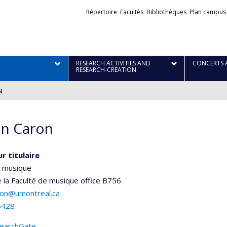
Liens
Répertoire
Facultés
Bibliothèques
Plan campus
externes
RESEARCH ACTIVITIES AND
CONCERTS 
RESEARCH-CREATION
N
in Caron
r titulaire
e musique
e la Faculté de musique
office B756
aron@umontreal.ca
6428
earchGate