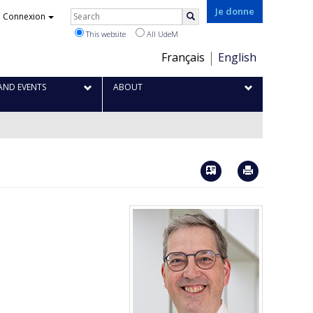
Je donne
Rechercher
Connexion
Search
This website
All UdeM
Choix
Français
English
de
la
AND EVENTS
ABOUT
langue
Vcard
Imprimer