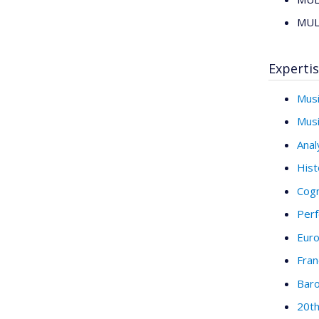
MUL3
Experti
Musi
Musi
Anal
Hist
Cogn
Perf
Eur
Fran
Bar
20th