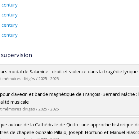
 century
 century
 century
 century
 supervision
ours modal de Salamine : droit et violence dans la tragédie lyriq
t mémoires dirigés / 2025 - 2025
te :
Shtorache Winck, Nathan
pour clavecin et bande magnétique de François-Bernard Mâche : 
Master's
salité musicale
M.A.
t mémoires dirigés / 2025 - 2025
rs le document dans Papyrus
te :
Venuti, Alice
que autour de la Cathédrale de Quito : une approche historique de 
Master's
tres de chapelle Gonzalo Pillajo, Joseph Hortuño et Manuel Blasco,