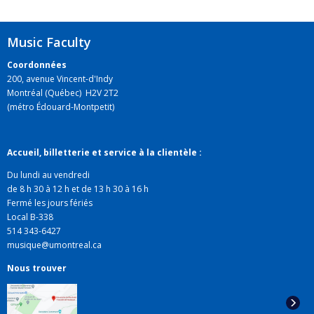
Music Faculty
Coordonnées
200, avenue Vincent-d'Indy
Montréal (Québec) H2V 2T2
(métro Édouard-Montpetit)
Accueil, billetterie et service à la clientèle :
Du lundi au vendredi
de 8 h 30 à 12 h et de 13 h 30 à 16 h
Fermé les jours fériés
Local B-338
514 343-6427
musique@umontreal.ca
Nous trouver