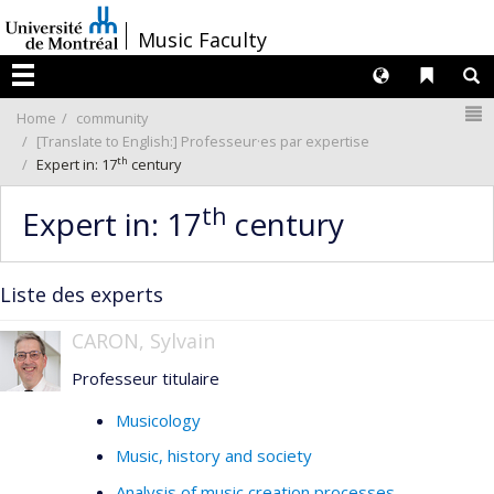
Passer
/
Music Faculty
au
contenu
Langues
Liens 
R
Menu
N
Home
community
[Translate to English:] Professeur·es par expertise
th
Expert in: 17
century
th
Expert in: 17
century
Liste des experts
CARON, Sylvain
Professeur titulaire
Musicology
Music, history and society
Analysis of music creation processes