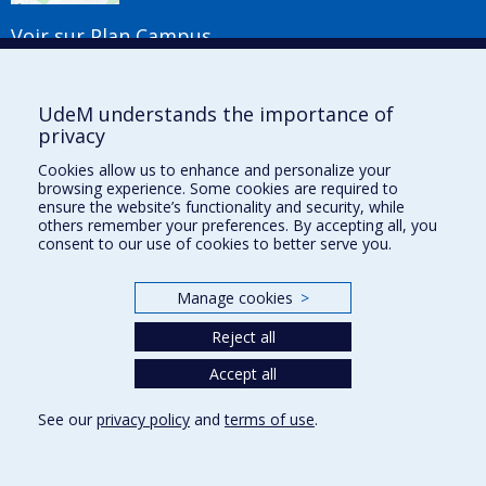
Voir sur Plan Campus
Suivez-nous
UdeM understands the importance of
privacy
Cookies allow us to enhance and personalize your
Liens utiles
browsing experience. Some cookies are required to
ensure the website’s functionality and security, while
Plan du site
others remember your preferences. By accepting all, you
Accessibilité
consent to our use of cookies to better serve you.
S'abonner à l'infolettre
Nouvelles
Manage cookies
>
Donner à la Faculté de musique
Médias
Reject all
Info COVID-19
Offres d'emploi
Accept all
See our
privacy policy
and
terms of use
.
Privacy
Terms of use