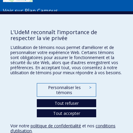
Voir sur Plan Campus
Suivez-nous
L’UdeM reconnaît l’importance de
respecter la vie privée
L’utilisation de témoins nous permet d’améliorer et de
Liens utiles
personnaliser votre expérience Web. Certains témoins
sont obligatoires pour assurer le fonctionnement et la
Plan du site
sécurité du site Web, alors que d’autres enregistrent vos
Accessibilité
préférences. En acceptant tout, vous consentez à notre
S'abonner à l'infolettre
utilisation de témoins pour mieux répondre à vos besoins.
Nouvelles
Donner à la Faculté de musique
Personnaliser les
>
Médias
témoins
Info COVID-19
Offres d'emploi
Tout refuser
Tout accepter
Confidentialité
Voir notre
politique de confidentialité
et nos
conditions
Conditions d’utilisation
d’utilisation
.