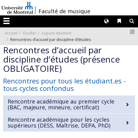
Passer
/
Faculté de musique
au
contenu
Langues
Liens 
R
Menu
N
Accueil
Étudier
Espace étudiant
Rencontres d’accueil par discipline d’études
Rencontres d’accueil par
discipline d’études (présence
OBLIGATOIRE)
Rencontres pour tous les étudiant.es -
tous cycles confondus
Rencontre académique au premier cycle
(BAC, majeure, mineure, certificat)
Rencontre académique pour les cycles
supérieurs (DESS, Maîtrise, DEPA, PhD)