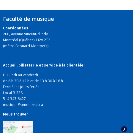
Faculté de musique
Coordonnées
200, avenue Vincent-d'Indy
Montréal (Québec) H2V 2T2
(métro Édouard-Montpetit)
Accueil, billetterie et service à la clientèle :
Du lundi au vendredi
de 8 h 30 à 12 h et de 13 h 30 à 16 h
Fermé les jours fériés
Local B-338
514 343-6427
musique@umontreal.ca
Nous trouver