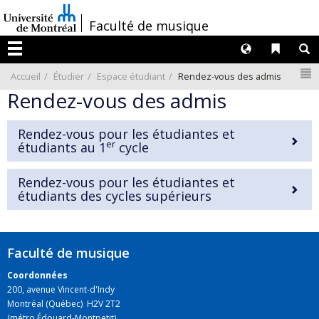
Passer
/
Faculté de musique
au
contenu
Langues
Liens 
R
Menu
N
Accueil
Étudier
Espace étudiant
Rendez-vous des admis
Rendez-vous des admis
Rendez-vous pour les étudiantes et
er
étudiants au 1
cycle
Rendez-vous pour les étudiantes et
étudiants des cycles supérieurs
Faculté de musique
Coordonnées
200, avenue Vincent-d'Indy
Montréal (Québec) H2V 2T2
(métro Édouard-Montpetit)