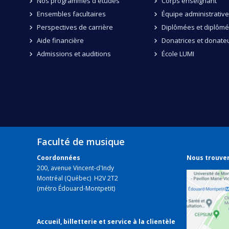
Nos programmes d'études
Corps enseignant
Ensembles facultaires
Équipe administrative
Perspectives de carrière
Diplômées et diplôm
Aide financière
Donatrices et donate
Admissions et auditions
École LUMI
Faculté de musique
Coordonnées
Nous trouve
200, avenue Vincent-d'Indy
Montréal (Québec) H2V 2T2
(métro Édouard-Montpetit)
Accueil, billetterie et service à la clientèle