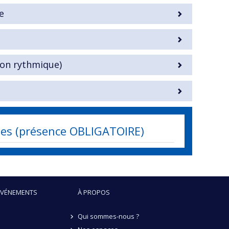
e
tion rythmique)
udes (présence OBLIGATOIRE)
ÉVÉNEMENTS
À PROPOS
Qui sommes-nous ?