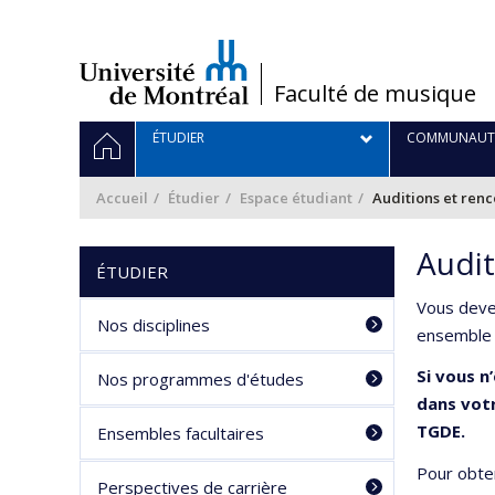
Passer
au
contenu
/
Faculté de musique
Navigation
ACCUEIL
ÉTUDIER
COMMUNAUT
principale
Accueil
Étudier
Espace étudiant
Auditions et renc
Audit
ÉTUDIER
Vous dev
Nos disciplines
ensemble (
Si vous n
Nos programmes d'études
dans votr
TGDE.
Ensembles facultaires
Pour obten
Perspectives de carrière