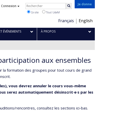
Je donne
Rechercher
Connexion
Rechercher
Ce site
Tout UdeM
Choix
Français
English
de
la
ET ÉVÉNEMENTS
À PROPOS
langue
 participation aux ensembles
ur la formation des groupes pour tout cours de grand
nscrit.
mbles), vous devrez annuler le cours vous-même
vous serez automatiquement désinscrit·e·s par les
uditions/rencontres, consultez les sections ici-bas.