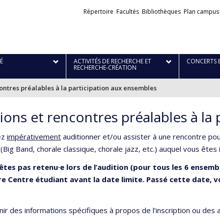
Liens
Répertoire
Facultés
Bibliothèques
Plan campus
externes
É
ACTIVITÉS DE RECHERCHE ET
CONCERTS 
RECHERCHE-CRÉATION
ontres préalables à la participation aux ensembles
ions et rencontres préalables à la
ez
impérativement
auditionner et/ou assister à une rencontre po
Big Band, chorale classique, chorale jazz, etc.) auquel vous êtes i
’êtes pas retenu·e lors de l’audition (pour tous les 6 ense
e Centre étudiant avant la date limite. Passé cette date, 
ir des informations spécifiques à propos de l’inscription ou des a