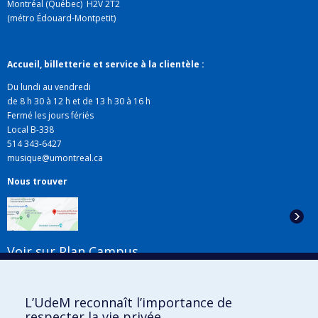
Montréal (Québec) H2V 2T2
(métro Édouard-Montpetit)
Accueil, billetterie et service à la clientèle :
Du lundi au vendredi
de 8 h 30 à 12 h et de 13 h 30 à 16 h
Fermé les jours fériés
Local B-338
514 343-6427
musique@umontreal.ca
Nous trouver
Voir sur Plan Campus
Suivez-nous
L’UdeM reconnaît l’importance de
respecter la vie privée