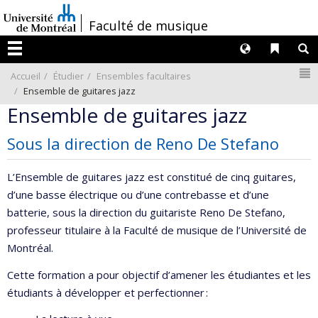
Passer
/
Faculté de musique
au
contenu
Langues
Liens 
R
Menu
N
Accueil
Étudier
Ensembles facultaires
Ensemble de guitares jazz
Ensemble de guitares jazz
Sous la direction de Reno De Stefano
L’Ensemble de guitares jazz est constitué de cinq guitares,
d’une basse électrique ou d’une contrebasse et d’une
batterie, sous la direction du guitariste Reno De Stefano,
professeur titulaire à la Faculté de musique de l’Université de
Montréal.
Cette formation a pour objectif d’amener les étudiantes et les
étudiants à développer et perfectionner :