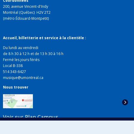
Coordonnées
200, avenue Vincent-d'Indy
Montréal (Québec) H2V 2T2
(métro Édouard-Montpetit)
Accueil, billetterie et service à la clientèle :
Du lundi au vendredi
de 8 h 30 à 12 h et de 13 h 30 à 16 h
Fermé les jours fériés
Local B-338
514 343-6427
musique@umontreal.ca
Nous trouver
Voir sur Plan Campus
Suivez-nous