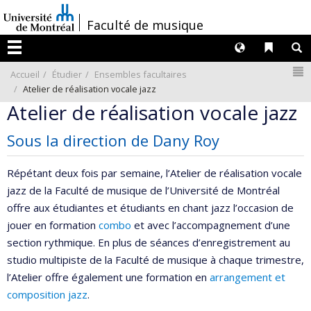
Passer
/
Faculté de musique
au
contenu
Langues
Liens 
R
Menu
N
Accueil
Étudier
Ensembles facultaires
Atelier de réalisation vocale jazz
Atelier de réalisation vocale jazz
Sous la direction de Dany Roy
Répétant deux fois par semaine, l’Atelier de réalisation vocale
jazz de la Faculté de musique de l’Université de Montréal
offre aux étudiantes et étudiants en chant jazz l’occasion de
jouer en formation
combo
et avec l’accompagnement d’une
section rythmique. En plus de séances d’enregistrement au
studio multipiste de la Faculté de musique à chaque trimestre,
l’Atelier offre également une formation en
arrangement et
composition jazz
.