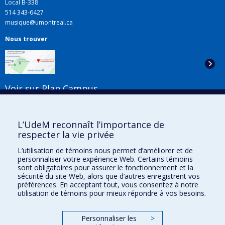
Local B-338
514 343-6427
musique@umontreal.ca
Nous trouver
Voir sur Plan Campus
Suivez-nous
L’UdeM reconnaît l’importance de
respecter la vie privée
L’utilisation de témoins nous permet d’améliorer et de
Liens utiles
personnaliser votre expérience Web. Certains témoins
sont obligatoires pour assurer le fonctionnement et la
Plan du site
sécurité du site Web, alors que d’autres enregistrent vos
Accessibilité
préférences. En acceptant tout, vous consentez à notre
utilisation de témoins pour mieux répondre à vos besoins.
S'abonner à l'infolettre
Nouvelles
Donner à la Faculté de musique
Personnaliser les
>
Médias