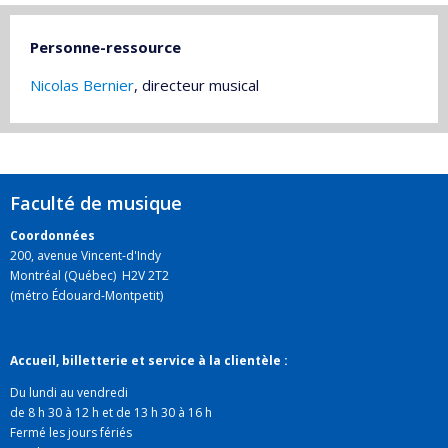
Personne-ressource
Nicolas Bernier
, directeur musical
Faculté de musique
Coordonnées
200, avenue Vincent-d'Indy
Montréal (Québec) H2V 2T2
(métro Édouard-Montpetit)
Accueil, billetterie et service à la clientèle :
Du lundi au vendredi
de 8 h 30 à 12 h et de 13 h 30 à 16 h
Fermé les jours fériés