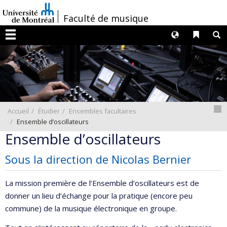
Passer
/
Faculté de musique
au
contenu
Langues
Liens 
R
Menu
N
Accueil
Étudier
Ensembles facultaires
Ensemble d’oscillateurs
Ensemble d’oscillateurs
Sous la direction de Nicolas Bernier
La mission première de l’Ensemble d’oscillateurs est de
donner un lieu d’échange pour la pratique (encore peu
commune) de la musique électronique en groupe.