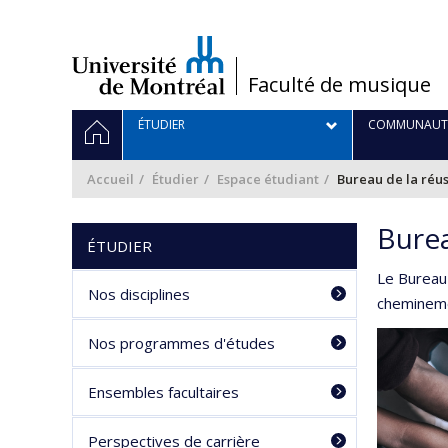
Passer
au
contenu
/
Faculté de musique
Navigation
ACCUEIL
ÉTUDIER
COMMUNAUT
principale
Accueil
Étudier
Espace étudiant
Bureau de la réus
Burea
ÉTUDIER
Le Bureau 
Nos disciplines
cheminemen
Nos programmes d'études
Ensembles facultaires
Perspectives de carrière