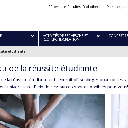
Liens
Répertoire
Facultés
Bibliothèques
Plan campus
externes
É
ACTIVITÉS DE RECHERCHE ET
CONCERTS 
RECHERCHE-CRÉATION
site étudiante
u de la réussite étudiante
de la réussite étudiante est l'endroit où se diriger pour toutes v
t universitaire. Plein de ressources sont disponibles pour vous!