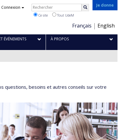
Je donne
Rechercher
Connexion
Rechercher
Ce site
Tout UdeM
Choix
Français
English
de
la
ET ÉVÉNEMENTS
À PROPOS
langue
os questions, besoins et autres conseils sur votre