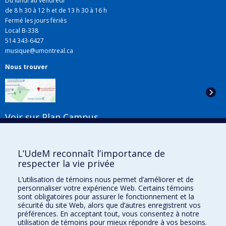
Du lundi au vendredi
de 8 h 30 à 12 h et de 13 h 30 à 16 h
Fermé les jours fériés
Local B-338
514 343-6427
musique@umontreal.ca
Nous trouver
Voir sur Plan Campus
Suivez-nous
L’UdeM reconnaît l’importance de
respecter la vie privée
L’utilisation de témoins nous permet d’améliorer et de
Liens utiles
personnaliser votre expérience Web. Certains témoins
sont obligatoires pour assurer le fonctionnement et la
Plan du site
sécurité du site Web, alors que d’autres enregistrent vos
Accessibilité
préférences. En acceptant tout, vous consentez à notre
S'abonner à l'infolettre
utilisation de témoins pour mieux répondre à vos besoins.