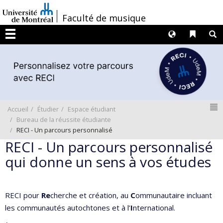
Passer
/
Faculté de musique
au
contenu
Langues
Liens 
R
Menu
N
Accueil
Étudier
Espace étudiant
Bureau de la réussite étudiante
RECI - Un parcours personnalisé
RECI - Un parcours personnalisé
qui donne un sens à vos études
RECI pour
Re
cherche et création, au
C
ommunautaire incluant
les communautés autochtones et à l’
I
nternational.