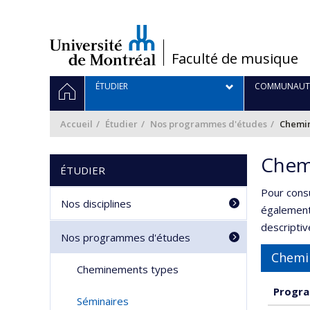
Passer
au
contenu
/
Faculté de musique
Navigation
ACCUEIL
ÉTUDIER
COMMUNAUT
principale
Accueil
Étudier
Nos programmes d'études
Chemin
Chem
ÉTUDIER
Pour cons
Nos disciplines
également 
descripti
Nos programmes d'études
Chemi
Cheminements types
Progra
Séminaires