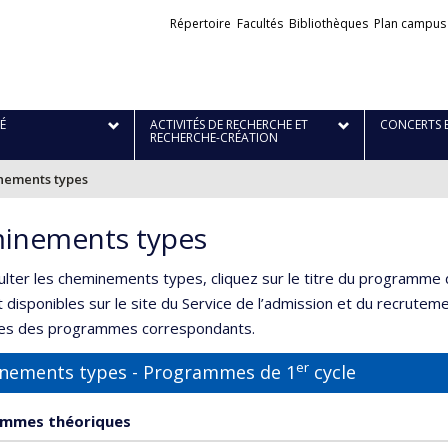
Liens
Répertoire
Facultés
Bibliothèques
Plan campus
externes
É
ACTIVITÉS DE RECHERCHE ET
CONCERTS 
RECHERCHE-CRÉATION
ements types
inements types
ulter les cheminements types, cliquez sur le titre du programme
disponibles sur le site du Service de l’admission et du recruteme
ves des programmes correspondants.
er
nements types - Programmes de 1
cycle
mmes théoriques