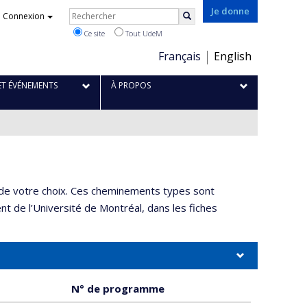
Je donne
Rechercher
Connexion
Rechercher
Ce site
Tout UdeM
Choix
Français
English
de
la
ET ÉVÉNEMENTS
À PROPOS
langue
 de votre choix. Ces cheminements types sont
nt de l’Université de Montréal, dans les fiches
N° de programme