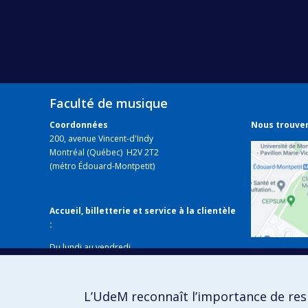
Faculté de musique
Coordonnées
Nous trouve
200, avenue Vincent-d'Indy
Montréal (Québec) H2V 2T2
(métro Édouard-Montpetit)
Accueil, billetterie et service à la clientèle
:
Du lundi au vendredi
Voir sur
de 8 h 30 à 12 h et de 13 h 30 à 16 h
Fermé les jours fériés
Local B-338
L’UdeM reconnaît l’importance de resp
514 343-6427