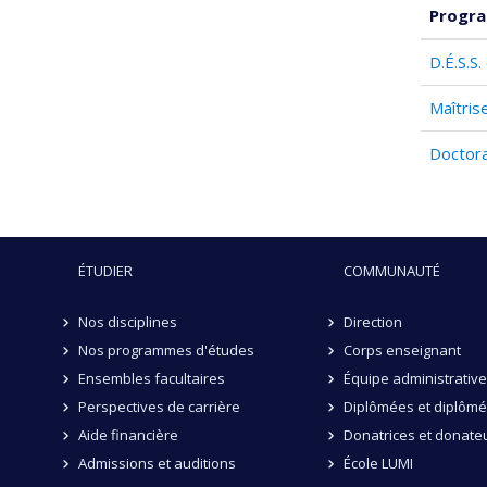
Progra
D.É.S.S
Maîtris
Doctora
ÉTUDIER
COMMUNAUTÉ
Nos disciplines
Direction
Nos programmes d'études
Corps enseignant
Ensembles facultaires
Équipe administrative
Perspectives de carrière
Diplômées et diplôm
Aide financière
Donatrices et donate
Admissions et auditions
École LUMI